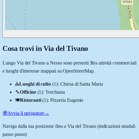
Cosa trovi in
Via del Tivano
Lungo
Via del Tivano
a
Nesso
sono presenti
3
tra attività commerciali
e luoghi d'interesse mappati su OpenStreetMap.
⛪
Luoghi di culto
(
1
)
:
Chiesa di Santa Maria
🔧
Officine
(
1
)
:
Torchiana
🍽️
Ristoranti
(
1
)
:
Pizzeria Eugenio
🧭
Avvia il navigatore
→
Naviga dalla tua posizione fino a
Via del Tivano
(indicazioni stradali
passo passo)