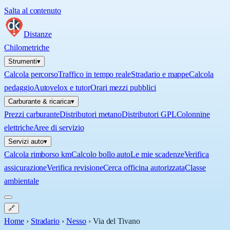
Salta al contenuto
Distanze
Chilometriche
Strumenti
▾
Calcola percorso
Traffico in tempo reale
Stradario e mappe
Calcola
pedaggio
Autovelox e tutor
Orari mezzi pubblici
Carburante & ricarica
▾
Prezzi carburante
Distributori metano
Distributori GPL
Colonnine
elettriche
Aree di servizio
Servizi auto
▾
Calcola rimborso km
Calcolo bollo auto
Le mie scadenze
Verifica
assicurazione
Verifica revisione
Cerca officina autorizzata
Classe
ambientale
🔗
Home
›
Stradario
›
Nesso
›
Via del Tivano