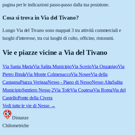
pagina per le indicazioni passo-passo dalla tua posizione.
Cosa si trova in Via del Tivano?
Lungo Via del Tivano sono mappati 3 tra attività commerciali e
luoghi d'interesse, tra cui luoghi di culto, officine, ristoranti.
Vie e piazze vicine a
Via del Tivano
Via Santa Maria
Via Salita Municipio
Via Scerio
Via Onzanigo
Via
Pietro Binda
Via Monte Colmenacco
Via Nosee
Via della
Castagna
Piazza Verigaa
Nesso - Piano di Nesso
Nesso Alta
Salita
Municipio
Sentiero Nesso 2
Via Tofe
Via Coatesa
Via Roma
Via del
Castello
Ponte della Civera
Vedi tutte le vie di
Nesso
→
Distanze
Chilometriche