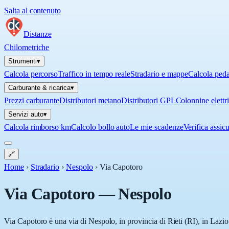
Salta al contenuto
Distanze
Chilometriche
Strumenti
▾
Calcola percorso
Traffico in tempo reale
Stradario e mappe
Calcola ped
Carburante & ricarica
▾
Prezzi carburante
Distributori metano
Distributori GPL
Colonnine elettr
Servizi auto
▾
Calcola rimborso km
Calcolo bollo auto
Le mie scadenze
Verifica assic
🔗
Home
›
Stradario
›
Nespolo
›
Via Capotoro
Via Capotoro
—
Nespolo
Via Capotoro è una via di Nespolo, in provincia di Rieti (RI), in Lazio