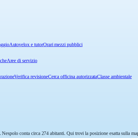
aggio
Autovelox e tutor
Orari mezzi pubblici
iche
Aree di servizio
urazione
Verifica revisione
Cerca officina autorizzata
Classe ambientale
. Nespolo conta circa 274 abitanti. Qui trovi la posizione esatta sulla m