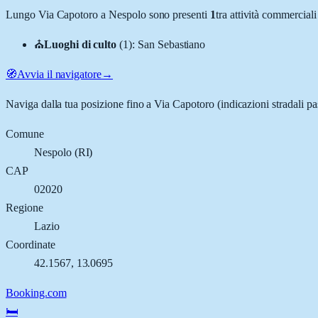
Lungo
Via Capotoro
a
Nespolo
sono presenti
1
tra attività commercial
⛪
Luoghi di culto
(
1
)
:
San Sebastiano
🧭
Avvia il navigatore
→
Naviga dalla tua posizione fino a
Via Capotoro
(indicazioni stradali p
Comune
Nespolo
(
RI
)
CAP
02020
Regione
Lazio
Coordinate
42.1567
,
13.0695
Booking.com
🛏️