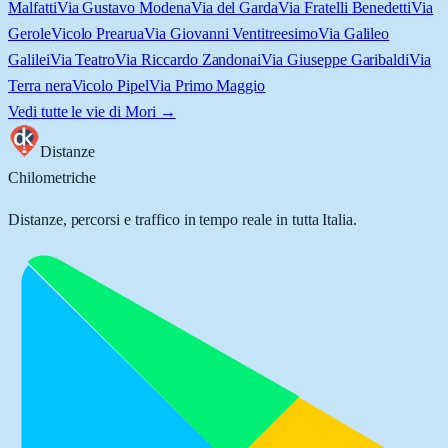
Malfatti
Via Gustavo Modena
Via del Garda
Via Fratelli Benedetti
Via
Gerole
Vicolo Prearua
Via Giovanni Ventitreesimo
Via Galileo
Galilei
Via Teatro
Via Riccardo Zandonai
Via Giuseppe Garibaldi
Via
Terra nera
Vicolo Pipel
Via Primo Maggio
Vedi tutte le vie di
Mori
→
Distanze
Chilometriche
Distanze, percorsi e traffico in tempo reale in tutta Italia.