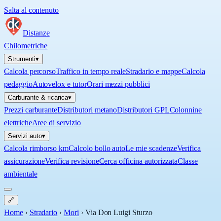
Salta al contenuto
Distanze
Chilometriche
Strumenti
▾
Calcola percorso
Traffico in tempo reale
Stradario e mappe
Calcola
pedaggio
Autovelox e tutor
Orari mezzi pubblici
Carburante & ricarica
▾
Prezzi carburante
Distributori metano
Distributori GPL
Colonnine
elettriche
Aree di servizio
Servizi auto
▾
Calcola rimborso km
Calcolo bollo auto
Le mie scadenze
Verifica
assicurazione
Verifica revisione
Cerca officina autorizzata
Classe
ambientale
🔗
Home
›
Stradario
›
Mori
›
Via Don Luigi Sturzo