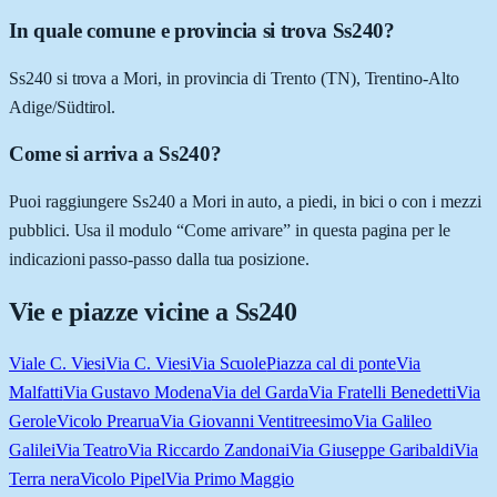
In quale comune e provincia si trova Ss240?
Ss240 si trova a Mori, in provincia di Trento (TN), Trentino-Alto
Adige/Südtirol.
Come si arriva a Ss240?
Puoi raggiungere Ss240 a Mori in auto, a piedi, in bici o con i mezzi
pubblici. Usa il modulo “Come arrivare” in questa pagina per le
indicazioni passo-passo dalla tua posizione.
Vie e piazze vicine a
Ss240
Viale C. Viesi
Via C. Viesi
Via Scuole
Piazza cal di ponte
Via
Malfatti
Via Gustavo Modena
Via del Garda
Via Fratelli Benedetti
Via
Gerole
Vicolo Prearua
Via Giovanni Ventitreesimo
Via Galileo
Galilei
Via Teatro
Via Riccardo Zandonai
Via Giuseppe Garibaldi
Via
Terra nera
Vicolo Pipel
Via Primo Maggio