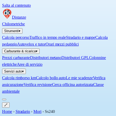
Salta al contenuto
Distanze
Chilometriche
Strumenti
▾
Calcola percorso
Traffico in tempo reale
Stradario e mappe
Calcola
pedaggio
Autovelox e tutor
Orari mezzi pubblici
Carburante & ricarica
▾
Prezzi carburante
Distributori metano
Distributori GPL
Colonnine
elettriche
Aree di servizio
Servizi auto
▾
Calcola rimborso km
Calcolo bollo auto
Le mie scadenze
Verifica
assicurazione
Verifica revisione
Cerca officina autorizzata
Classe
ambientale
🔗
Home
›
Stradario
›
Mori
›
Ss240