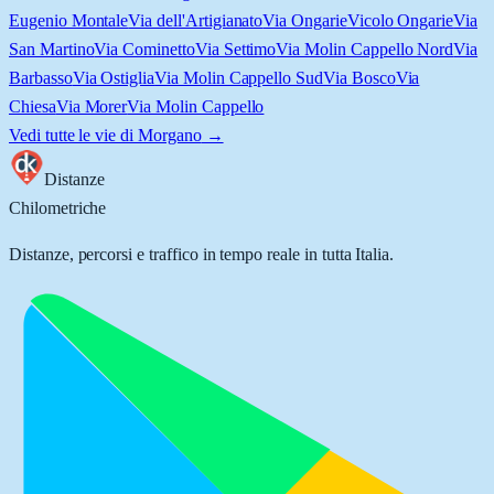
Eugenio Montale
Via dell'Artigianato
Via Ongarie
Vicolo Ongarie
Via
San Martino
Via Cominetto
Via Settimo
Via Molin Cappello Nord
Via
Barbasso
Via Ostiglia
Via Molin Cappello Sud
Via Bosco
Via
Chiesa
Via Morer
Via Molin Cappello
Vedi tutte le vie di
Morgano
→
Distanze
Chilometriche
Distanze, percorsi e traffico in tempo reale in tutta Italia.