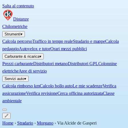
Salta al contenuto
Distanze
Chilometriche
Strumenti
▾
Calcola percorso
Traffico in tempo reale
Stradario e mappe
Calcola
pedaggio
Autovelox e tutor
Orari mezzi pubblici
Carburante & ricarica
▾
Prezzi carburante
Distributori metano
Distributori GPL
Colonnine
elettriche
Aree di servizio
Servizi auto
▾
Calcola rimborso km
Calcolo bollo auto
Le mie scadenze
Verifica
assicurazione
Verifica revisione
Cerca officina autorizzata
Classe
ambientale
🔗
Home
›
Stradario
›
Morgano
›
Via Alcide de Gasperi