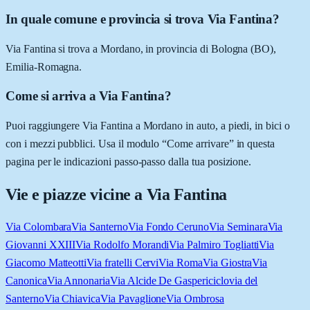
In quale comune e provincia si trova Via Fantina?
Via Fantina si trova a Mordano, in provincia di Bologna (BO),
Emilia-Romagna.
Come si arriva a Via Fantina?
Puoi raggiungere Via Fantina a Mordano in auto, a piedi, in bici o
con i mezzi pubblici. Usa il modulo “Come arrivare” in questa
pagina per le indicazioni passo-passo dalla tua posizione.
Vie e piazze vicine a
Via Fantina
Via Colombara
Via Santerno
Via Fondo Ceruno
Via Seminara
Via
Giovanni XXIII
Via Rodolfo Morandi
Via Palmiro Togliatti
Via
Giacomo Matteotti
Via fratelli Cervi
Via Roma
Via Giostra
Via
Canonica
Via Annonaria
Via Alcide De Gasperi
ciclovia del
Santerno
Via Chiavica
Via Pavaglione
Via Ombrosa