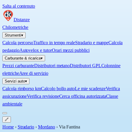
Salta al contenuto
Distanze
Chilometriche
Strumenti
▾
Calcola percorso
Traffico in tempo reale
Stradario e mappe
Calcola
pedaggio
Autovelox e tutor
Orari mezzi pubblici
Carburante & ricarica
▾
Prezzi carburante
Distributori metano
Distributori GPL
Colonnine
elettriche
Aree di servizio
Servizi auto
▾
Calcola rimborso km
Calcolo bollo auto
Le mie scadenze
Verifica
assicurazione
Verifica revisione
Cerca officina autorizzata
Classe
ambientale
🔗
Home
›
Stradario
›
Mordano
›
Via Fantina