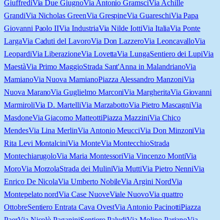
Giuffredi
Via Due Giugno
Via Antonio Gramsci
Via Achille
Grandi
Via Nicholas Green
Via Grespine
Via Guareschi
Via Papa
Giovanni Paolo II
Via Industria
Via Nilde Iotti
Via Italia
Via Ponte
Larga
Via Caduti del Lavoro
Via Don Lazzero
Via Leoncavallo
Via
Leopardi
Via Liberazione
Via Lovetta
Via Lunga
Sentiero dei Lupi
Via
Maestà
Via Primo Maggio
Strada Sant'Anna in Malandriano
Via
Mamiano
Via Nuova Mamiano
Piazza Alessandro Manzoni
Via
Nuova Marano
Via Guglielmo Marconi
Via Margherita
Via Giovanni
Marmiroli
Via D. Martelli
Via Marzabotto
Via Pietro Mascagni
Via
Masdone
Via Giacomo Matteotti
Piazza Mazzini
Via Chico
Mendes
Via Lina Merlin
Via Antonio Meucci
Via Don Minzoni
Via
Rita Levi Montalcini
Via Monte
Via Montecchio
Strada
Montechiarugolo
Via Maria Montessori
Via Vincenzo Monti
Via
Moro
Via Morzola
Strada dei Mulini
Via Mutti
Via Pietro Nenni
Via
Enrico De Nicola
Via Umberto Nobile
Via Argini Nord
Via
Montepelato nord
Via Case Nuove
Viale Nuovo
Via quattro
Ottobre
Sentiero Entrata Cava Ovest
Via Antonio Pacinotti
Piazza
Paer
Via Nicolò Paganini
Sentiero Paludi
Via Molino Pariano
Via