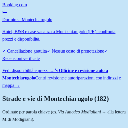
Booking.com
🛏️
Dormire a Montechiarugolo
Hotel, B&B e case vacanza a Montechiarugolo (PR): confronta
prezzi e disponibilità.
✓
Cancellazione gratuita
✓
Nessun costo di prenotazione
✓
Recensioni verificate
Vedi disponibilità e prezzi →
🔧
Officine e revisione auto a
Montechiarugolo
Centri revisione e autoriparazioni con indirizzi e
mappa →
Strade e vie di
Montechiarugolo
(
182
)
Ordinate per parola chiave (es.
Via Amedeo Modigliani
→ alla lettera
M
di Modigliani).