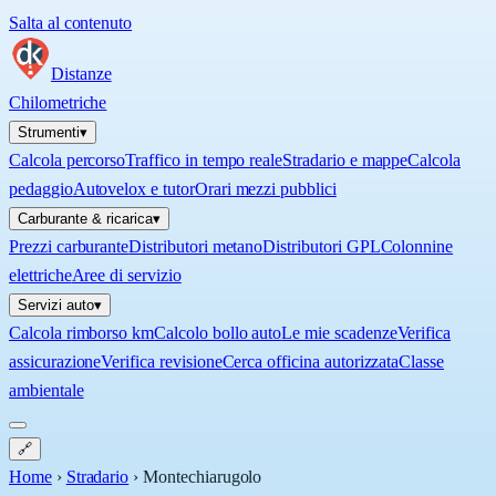
Salta al contenuto
Distanze
Chilometriche
Strumenti
▾
Calcola percorso
Traffico in tempo reale
Stradario e mappe
Calcola
pedaggio
Autovelox e tutor
Orari mezzi pubblici
Carburante & ricarica
▾
Prezzi carburante
Distributori metano
Distributori GPL
Colonnine
elettriche
Aree di servizio
Servizi auto
▾
Calcola rimborso km
Calcolo bollo auto
Le mie scadenze
Verifica
assicurazione
Verifica revisione
Cerca officina autorizzata
Classe
ambientale
🔗
Home
›
Stradario
›
Montechiarugolo