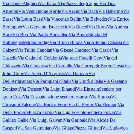
Via Dante Alighieri
Via Ilaria Alpi
Piazza degli alpini
Via Tina
Anselmi
Via Venticinque Aprile
Via Argini
Via Bach
Via Ballerino
Via
Basse
Via Laura Bassi
Via Vincenzo Bellini
Via Belvedere
Via Enrico
Berlinguer
Via Giovanni Boccaccio
Via Boceti
Via Borra
Via Andrea
Borri
Via Borri
Via Paolo Borsellino
Via Bosco
Strada del
Bottone
pedestrian bridge
Via Bruno Buozzi
Via Artemio Cabassi
Via
Calzetti
Via Tullio Candian
Via Giosuè Carducci
Via Casale
Via
Castello
Via Caduti di Cefalonia
Via sette Fratelli Cervi
Via del
Chiozzetto
Via Cimarosa
Via Corradini
Via Correggio
Borgo Costa
Via
Joliot Curie
Via Salvo D'Acquisto
Via Daruvar
Via
Dell'Artigianato
Via Partigiani d'Italia
Via Unità d'Italia
Via Gaetano
Donizetti
Via Dossetti
Via Luigi Einaudi
Via Einstein
Sentiero per
greto Enza
Via Enza
attenzione sentiero esposto
Via Europa
Via
Giovanni Falcone
Via Enrico Fermi
Via G. Ferrari
Via Fleming
Via
Della Fornace
Piazza Fornia
Via Ugo Foscolo
Sentiero Fulvia
Via
Galileo Galilei
Via Luigi Galvani
Via Garibaldi
Via Alcide De
Gasperi
Via San Geminiano
Via Ghiare
Piazza Ghiretti
Via Ludovico