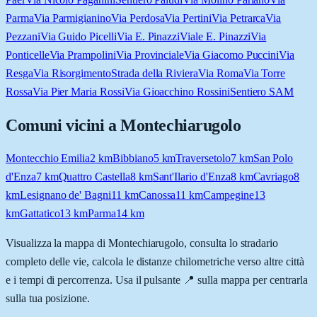
Parma
Via Parmigianino
Via Perdosa
Via Pertini
Via Petrarca
Via
Pezzani
Via Guido Picelli
Via E. Pinazzi
Viale E. Pinazzi
Via
Ponticelle
Via Prampolini
Via Provinciale
Via Giacomo Puccini
Via
Resga
Via Risorgimento
Strada della Riviera
Via Roma
Via Torre
Rossa
Via Pier Maria Rossi
Via Gioacchino Rossini
Sentiero SAM
Comuni vicini a
Montechiarugolo
Montecchio Emilia
2
km
Bibbiano
5
km
Traversetolo
7
km
San Polo
d'Enza
7
km
Quattro Castella
8
km
Sant'Ilario d'Enza
8
km
Cavriago
8
km
Lesignano de' Bagni
11
km
Canossa
11
km
Campegine
13
km
Gattatico
13
km
Parma
14
km
Visualizza la mappa di
Montechiarugolo
, consulta lo stradario
completo delle vie, calcola le distanze chilometriche verso altre città
e i tempi di percorrenza. Usa il pulsante 📍 sulla mappa per centrarla
sulla tua posizione.