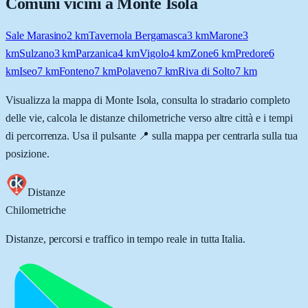
Comuni vicini a
Monte Isola
Sale Marasino
2
km
Tavernola Bergamasca
3
km
Marone
3
km
Sulzano
3
km
Parzanica
4
km
Vigolo
4
km
Zone
6
km
Predore
6
km
Iseo
7
km
Fonteno
7
km
Polaveno
7
km
Riva di Solto
7
km
Visualizza la mappa di
Monte Isola
, consulta lo stradario completo
delle vie, calcola le distanze chilometriche verso altre città e i tempi
di percorrenza. Usa il pulsante 📍 sulla mappa per centrarla sulla tua
posizione.
Distanze
Chilometriche
Distanze, percorsi e traffico in tempo reale in tutta Italia.