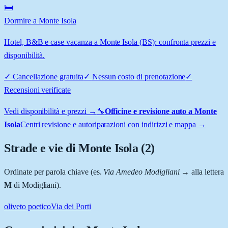
🛏️
Dormire a Monte Isola
Hotel, B&B e case vacanza a Monte Isola (BS): confronta prezzi e
disponibilità.
✓
Cancellazione gratuita
✓
Nessun costo di prenotazione
✓
Recensioni verificate
Vedi disponibilità e prezzi →
🔧
Officine e revisione auto a
Monte
Isola
Centri revisione e autoriparazioni con indirizzi e mappa →
Strade e vie di
Monte Isola
(
2
)
Ordinate per parola chiave (es.
Via Amedeo Modigliani
→ alla lettera
M
di Modigliani).
oliveto poetico
Via dei Porti