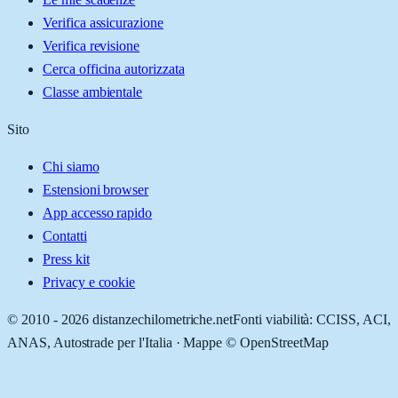
Verifica assicurazione
Verifica revisione
Cerca officina autorizzata
Classe ambientale
Sito
Chi siamo
Estensioni browser
App accesso rapido
Contatti
Press kit
Privacy e cookie
© 2010 -
2026
distanzechilometriche.net
Fonti viabilità: CCISS, ACI,
ANAS, Autostrade per l'Italia · Mappe © OpenStreetMap