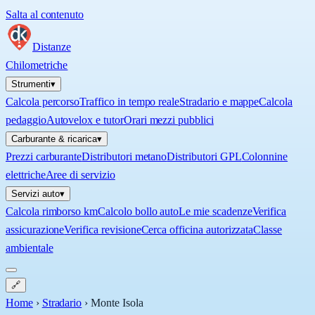
Salta al contenuto
Distanze
Chilometriche
Strumenti
▾
Calcola percorso
Traffico in tempo reale
Stradario e mappe
Calcola
pedaggio
Autovelox e tutor
Orari mezzi pubblici
Carburante & ricarica
▾
Prezzi carburante
Distributori metano
Distributori GPL
Colonnine
elettriche
Aree di servizio
Servizi auto
▾
Calcola rimborso km
Calcolo bollo auto
Le mie scadenze
Verifica
assicurazione
Verifica revisione
Cerca officina autorizzata
Classe
ambientale
🔗
Home
›
Stradario
›
Monte Isola