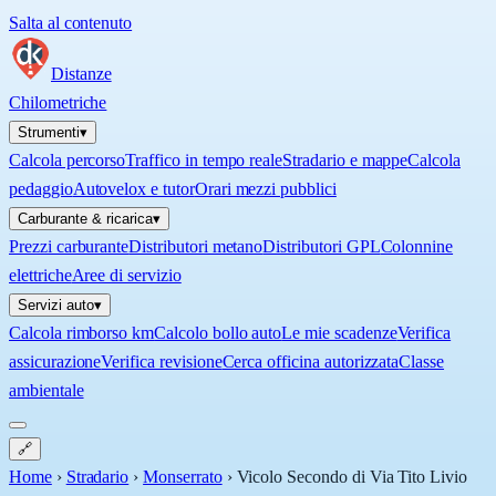
Salta al contenuto
Distanze
Chilometriche
Strumenti
▾
Calcola percorso
Traffico in tempo reale
Stradario e mappe
Calcola
pedaggio
Autovelox e tutor
Orari mezzi pubblici
Carburante & ricarica
▾
Prezzi carburante
Distributori metano
Distributori GPL
Colonnine
elettriche
Aree di servizio
Servizi auto
▾
Calcola rimborso km
Calcolo bollo auto
Le mie scadenze
Verifica
assicurazione
Verifica revisione
Cerca officina autorizzata
Classe
ambientale
🔗
Home
›
Stradario
›
Monserrato
›
Vicolo Secondo di Via Tito Livio