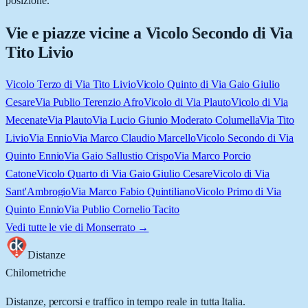
posizione.
Vie e piazze vicine a
Vicolo Secondo di Via
Tito Livio
Vicolo Terzo di Via Tito Livio
Vicolo Quinto di Via Gaio Giulio
Cesare
Via Publio Terenzio Afro
Vicolo di Via Plauto
Vicolo di Via
Mecenate
Via Plauto
Via Lucio Giunio Moderato Columella
Via Tito
Livio
Via Ennio
Via Marco Claudio Marcello
Vicolo Secondo di Via
Quinto Ennio
Via Gaio Sallustio Crispo
Via Marco Porcio
Catone
Vicolo Quarto di Via Gaio Giulio Cesare
Vicolo di Via
Sant'Ambrogio
Via Marco Fabio Quintiliano
Vicolo Primo di Via
Quinto Ennio
Via Publio Cornelio Tacito
Vedi tutte le vie di
Monserrato
→
Distanze
Chilometriche
Distanze, percorsi e traffico in tempo reale in tutta Italia.