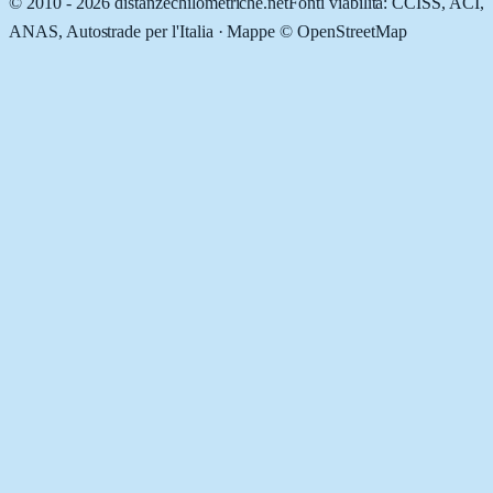
© 2010 -
2026
distanzechilometriche.net
Fonti viabilità: CCISS, ACI,
ANAS, Autostrade per l'Italia · Mappe © OpenStreetMap