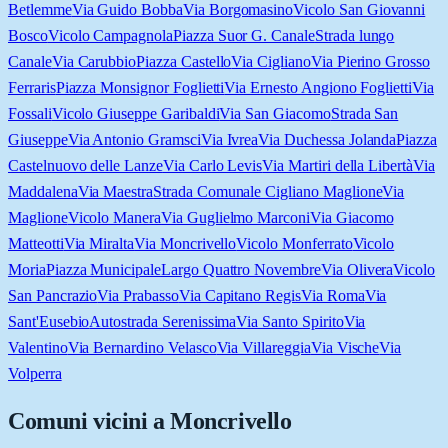
Betlemme
Via Guido Bobba
Via Borgomasino
Vicolo San Giovanni
Bosco
Vicolo Campagnola
Piazza Suor G. Canale
Strada lungo
Canale
Via Carubbio
Piazza Castello
Via Cigliano
Via Pierino Grosso
Ferraris
Piazza Monsignor Foglietti
Via Ernesto Angiono Foglietti
Via
Fossali
Vicolo Giuseppe Garibaldi
Via San Giacomo
Strada San
Giuseppe
Via Antonio Gramsci
Via Ivrea
Via Duchessa Jolanda
Piazza
Castelnuovo delle Lanze
Via Carlo Levis
Via Martiri della Libertà
Via
Maddalena
Via Maestra
Strada Comunale Cigliano Maglione
Via
Maglione
Vicolo Manera
Via Guglielmo Marconi
Via Giacomo
Matteotti
Via Miralta
Via Moncrivello
Vicolo Monferrato
Vicolo
Moria
Piazza Municipale
Largo Quattro Novembre
Via Olivera
Vicolo
San Pancrazio
Via Prabasso
Via Capitano Regis
Via Roma
Via
Sant'Eusebio
Autostrada Serenissima
Via Santo Spirito
Via
Valentino
Via Bernardino Velasco
Via Villareggia
Via Vische
Via
Volperra
Comuni vicini a
Moncrivello