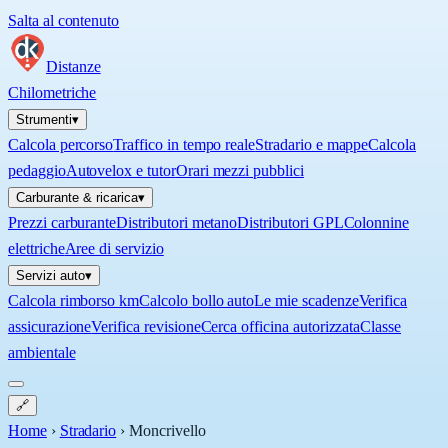
Salta al contenuto
Distanze
Chilometriche
Strumenti
▾
Calcola percorso
Traffico in tempo reale
Stradario e mappe
Calcola
pedaggio
Autovelox e tutor
Orari mezzi pubblici
Carburante & ricarica
▾
Prezzi carburante
Distributori metano
Distributori GPL
Colonnine
elettriche
Aree di servizio
Servizi auto
▾
Calcola rimborso km
Calcolo bollo auto
Le mie scadenze
Verifica
assicurazione
Verifica revisione
Cerca officina autorizzata
Classe
ambientale
🔗
Home
›
Stradario
›
Moncrivello