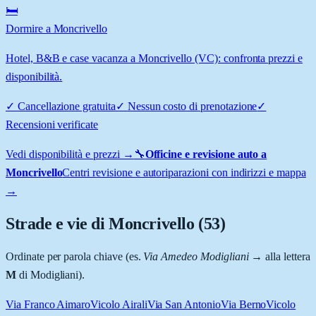
🛏️
Dormire a Moncrivello
Hotel, B&B e case vacanza a Moncrivello (VC): confronta prezzi e
disponibilità.
✓
Cancellazione gratuita
✓
Nessun costo di prenotazione
✓
Recensioni verificate
Vedi disponibilità e prezzi →
🔧
Officine e revisione auto a
Moncrivello
Centri revisione e autoriparazioni con indirizzi e mappa
→
Strade e vie di
Moncrivello
(
53
)
Ordinate per parola chiave (es.
Via Amedeo Modigliani
→ alla lettera
M
di Modigliani).
Via Franco Aimaro
Vicolo Airali
Via San Antonio
Via Berno
Vicolo