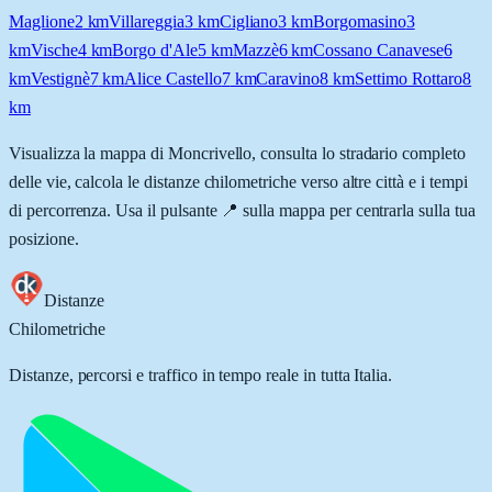
Maglione
2
km
Villareggia
3
km
Cigliano
3
km
Borgomasino
3
km
Vische
4
km
Borgo d'Ale
5
km
Mazzè
6
km
Cossano Canavese
6
km
Vestignè
7
km
Alice Castello
7
km
Caravino
8
km
Settimo Rottaro
8
km
Visualizza la mappa di
Moncrivello
, consulta lo stradario completo
delle vie, calcola le distanze chilometriche verso altre città e i tempi
di percorrenza. Usa il pulsante 📍 sulla mappa per centrarla sulla tua
posizione.
Distanze
Chilometriche
Distanze, percorsi e traffico in tempo reale in tutta Italia.