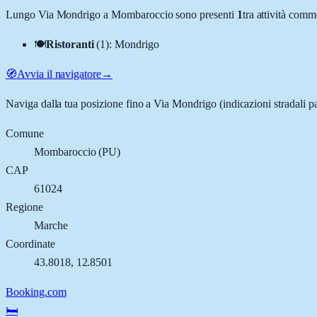
Lungo
Via Mondrigo
a
Mombaroccio
sono presenti
1
tra attività com
🍽️
Ristoranti
(
1
)
:
Mondrigo
🧭
Avvia il navigatore
→
Naviga dalla tua posizione fino a
Via Mondrigo
(indicazioni stradali p
Comune
Mombaroccio
(
PU
)
CAP
61024
Regione
Marche
Coordinate
43.8018
,
12.8501
Booking.com
🛏️