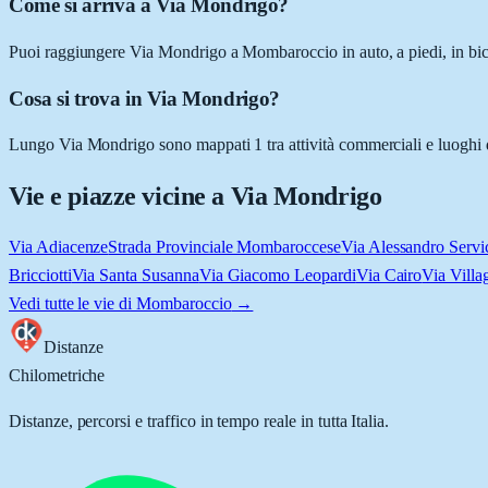
Come si arriva a Via Mondrigo?
Puoi raggiungere Via Mondrigo a Mombaroccio in auto, a piedi, in bici
Cosa si trova in Via Mondrigo?
Lungo Via Mondrigo sono mappati 1 tra attività commerciali e luoghi d'i
Vie e piazze vicine a
Via Mondrigo
Via Adiacenze
Strada Provinciale Mombaroccese
Via Alessandro Servi
Bricciotti
Via Santa Susanna
Via Giacomo Leopardi
Via Cairo
Via Villa
Vedi tutte le vie di
Mombaroccio
→
Distanze
Chilometriche
Distanze, percorsi e traffico in tempo reale in tutta Italia.