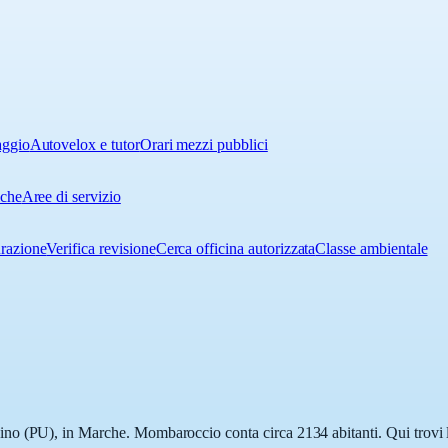
aggio
Autovelox e tutor
Orari mezzi pubblici
iche
Aree di servizio
urazione
Verifica revisione
Cerca officina autorizzata
Classe ambientale
o (PU), in Marche. Mombaroccio conta circa 2134 abitanti. Qui trovi la 