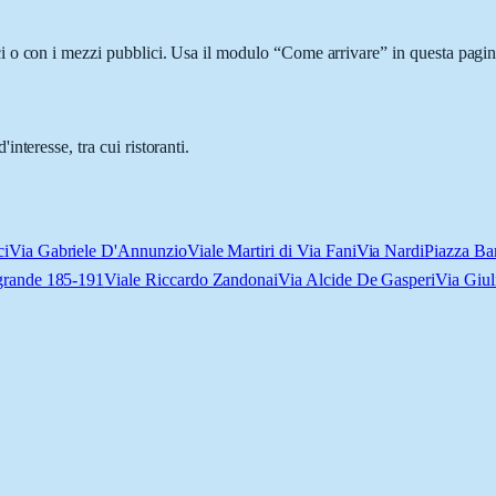
 o con i mezzi pubblici. Usa il modulo “Come arrivare” in questa pagina 
nteresse, tra cui ristoranti.
ci
Via Gabriele D'Annunzio
Viale Martiri di Via Fani
Via Nardi
Piazza Ba
grande 185-191
Viale Riccardo Zandonai
Via Alcide De Gasperi
Via Giul