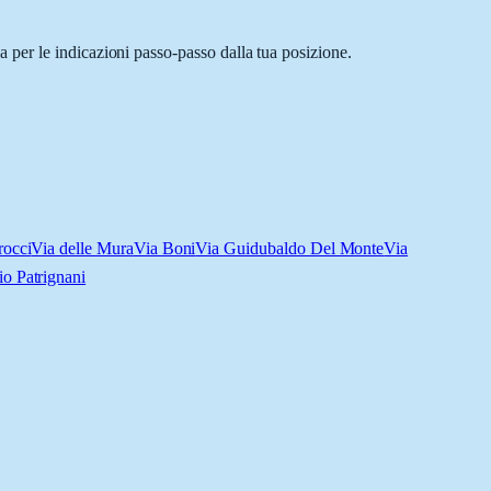
per le indicazioni passo-passo dalla tua posizione.
rocci
Via delle Mura
Via Boni
Via Guidubaldo Del Monte
Via
io Patrignani