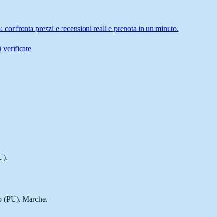
onfronta prezzi e recensioni reali e prenota in un minuto.
 verificate
U).
o (PU), Marche.