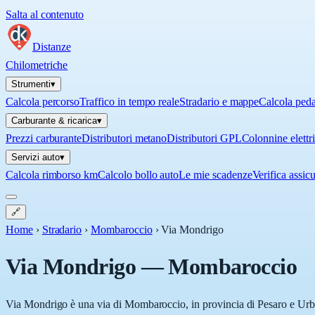
Salta al contenuto
Distanze
Chilometriche
Strumenti
▾
Calcola percorso
Traffico in tempo reale
Stradario e mappe
Calcola ped
Carburante & ricarica
▾
Prezzi carburante
Distributori metano
Distributori GPL
Colonnine elettr
Servizi auto
▾
Calcola rimborso km
Calcolo bollo auto
Le mie scadenze
Verifica assic
🔗
Home
›
Stradario
›
Mombaroccio
›
Via Mondrigo
Via Mondrigo
—
Mombaroccio
Via Mondrigo è una via di Mombaroccio, in provincia di Pesaro e Urbin