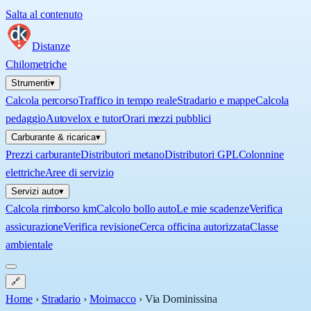
Salta al contenuto
Distanze
Chilometriche
Strumenti
▾
Calcola percorso
Traffico in tempo reale
Stradario e mappe
Calcola
pedaggio
Autovelox e tutor
Orari mezzi pubblici
Carburante & ricarica
▾
Prezzi carburante
Distributori metano
Distributori GPL
Colonnine
elettriche
Aree di servizio
Servizi auto
▾
Calcola rimborso km
Calcolo bollo auto
Le mie scadenze
Verifica
assicurazione
Verifica revisione
Cerca officina autorizzata
Classe
ambientale
🔗
Home
›
Stradario
›
Moimacco
›
Via Dominissina