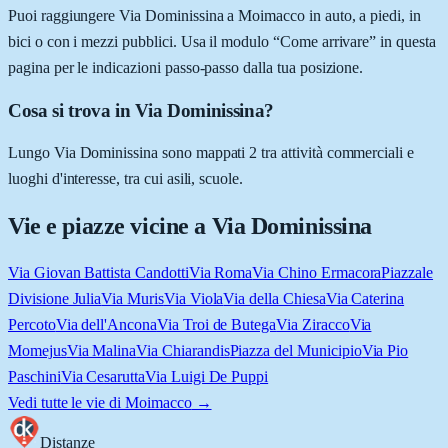
Puoi raggiungere Via Dominissina a Moimacco in auto, a piedi, in
bici o con i mezzi pubblici. Usa il modulo “Come arrivare” in questa
pagina per le indicazioni passo-passo dalla tua posizione.
Cosa si trova in Via Dominissina?
Lungo Via Dominissina sono mappati 2 tra attività commerciali e
luoghi d'interesse, tra cui asili, scuole.
Vie e piazze vicine a
Via Dominissina
Via Giovan Battista Candotti
Via Roma
Via Chino Ermacora
Piazzale
Divisione Julia
Via Muris
Via Viola
Via della Chiesa
Via Caterina
Percoto
Via dell'Ancona
Via Troi de Butega
Via Ziracco
Via
Momejus
Via Malina
Via Chiarandis
Piazza del Municipio
Via Pio
Paschini
Via Cesarutta
Via Luigi De Puppi
Vedi tutte le vie di
Moimacco
→
Distanze