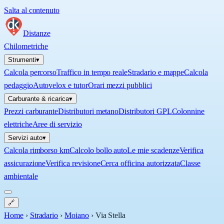
Salta al contenuto
Distanze
Chilometriche
Strumenti
▾
Calcola percorso
Traffico in tempo reale
Stradario e mappe
Calcola
pedaggio
Autovelox e tutor
Orari mezzi pubblici
Carburante & ricarica
▾
Prezzi carburante
Distributori metano
Distributori GPL
Colonnine
elettriche
Aree di servizio
Servizi auto
▾
Calcola rimborso km
Calcolo bollo auto
Le mie scadenze
Verifica
assicurazione
Verifica revisione
Cerca officina autorizzata
Classe
ambientale
🔗
Home
›
Stradario
›
Moiano
›
Via Stella