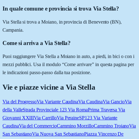
In quale comune e provincia si trova Via Stella?
Via Stella si trova a Moiano, in provincia di Benevento (BN),
Campania.
Come si arriva a Via Stella?
Puoi raggiungere Via Stella a Moiano in auto, a piedi, in bici o con i
mezzi pubblici. Usa il modulo “Come arrivare” in questa pagina per
le indicazioni passo-passo dalla tua posizione.
Vie e piazze vicine a
Via Stella
Via del Progresso
Via Variante Caudina
Via Caudina
Via Gancio
Via
della Valle
Strada Provinciale 123 Via Roma
Prima Traversa Via
Giovanni XXIII
Via Carrillo
Via Peraine
SP123 Via Variante
Caudina
Via del Commercio
Cammino Morzillo
Cammino Troiano
Via
San Sebastiano
Via Nuova San Sebastiano
Piazza Vincenzo De