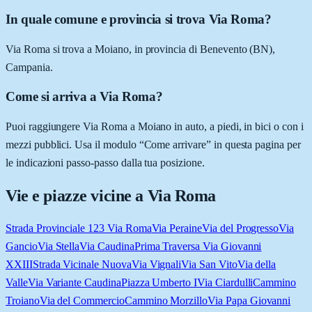
In quale comune e provincia si trova Via Roma?
Via Roma si trova a Moiano, in provincia di Benevento (BN),
Campania.
Come si arriva a Via Roma?
Puoi raggiungere Via Roma a Moiano in auto, a piedi, in bici o con i
mezzi pubblici. Usa il modulo “Come arrivare” in questa pagina per
le indicazioni passo-passo dalla tua posizione.
Vie e piazze vicine a
Via Roma
Strada Provinciale 123 Via Roma
Via Peraine
Via del Progresso
Via
Gancio
Via Stella
Via Caudina
Prima Traversa Via Giovanni
XXIII
Strada Vicinale Nuova
Via Vignali
Via San Vito
Via della
Valle
Via Variante Caudina
Piazza Umberto I
Via Ciardulli
Cammino
Troiano
Via del Commercio
Cammino Morzillo
Via Papa Giovanni