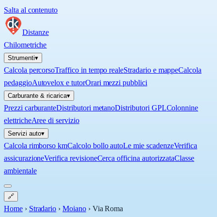
Salta al contenuto
Distanze
Chilometriche
Strumenti
▾
Calcola percorso
Traffico in tempo reale
Stradario e mappe
Calcola
pedaggio
Autovelox e tutor
Orari mezzi pubblici
Carburante & ricarica
▾
Prezzi carburante
Distributori metano
Distributori GPL
Colonnine
elettriche
Aree di servizio
Servizi auto
▾
Calcola rimborso km
Calcolo bollo auto
Le mie scadenze
Verifica
assicurazione
Verifica revisione
Cerca officina autorizzata
Classe
ambientale
🔗
Home
›
Stradario
›
Moiano
›
Via Roma