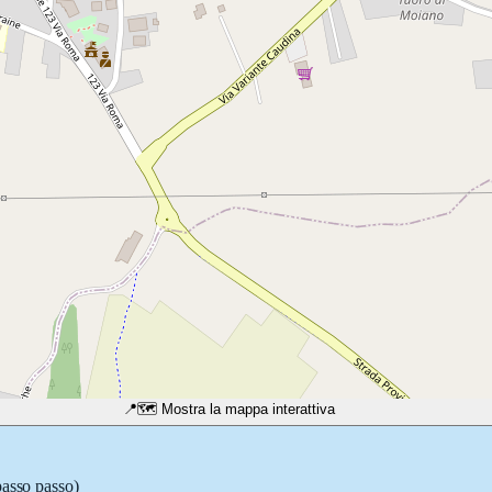
📍
🗺️ Mostra la mappa interattiva
passo passo)