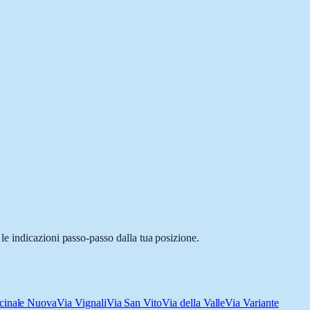
le indicazioni passo-passo dalla tua posizione.
icinale Nuova
Via Vignali
Via San Vito
Via della Valle
Via Variante