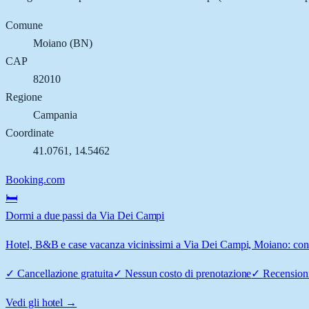
Comune
Moiano
(
BN
)
CAP
82010
Regione
Campania
Coordinate
41.0761
,
14.5462
Booking.com
🛏️
Dormi a due passi da Via Dei Campi
Hotel, B&B e case vacanza vicinissimi a Via Dei Campi, Moiano: confro
✓
Cancellazione gratuita
✓
Nessun costo di prenotazione
✓
Recensioni
Vedi gli hotel →