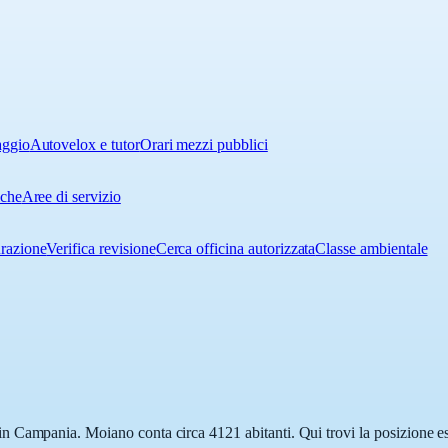
aggio
Autovelox e tutor
Orari mezzi pubblici
iche
Aree di servizio
urazione
Verifica revisione
Cerca officina autorizzata
Classe ambientale
 Campania. Moiano conta circa 4121 abitanti. Qui trovi la posizione esa