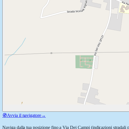
🧭
Avvia il navigatore
→
Naviga dalla tua posizione fino a
Via Dei Campi
(indicazioni stradali 