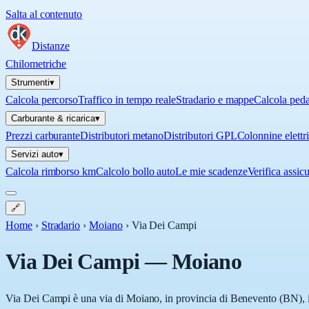
Salta al contenuto
Distanze
Chilometriche
Strumenti
▾
Calcola percorso
Traffico in tempo reale
Stradario e mappe
Calcola ped
Carburante & ricarica
▾
Prezzi carburante
Distributori metano
Distributori GPL
Colonnine elettr
Servizi auto
▾
Calcola rimborso km
Calcolo bollo auto
Le mie scadenze
Verifica assic
🔗
Home
›
Stradario
›
Moiano
›
Via Dei Campi
Via Dei Campi
—
Moiano
Via Dei Campi è una via di Moiano, in provincia di Benevento (BN), in