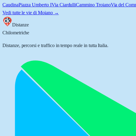
Caudina
Piazza Umberto I
Via Ciardulli
Cammino Troiano
Via del Com
Vedi tutte le vie di
Moiano
→
Distanze
Chilometriche
Distanze, percorsi e traffico in tempo reale in tutta Italia.