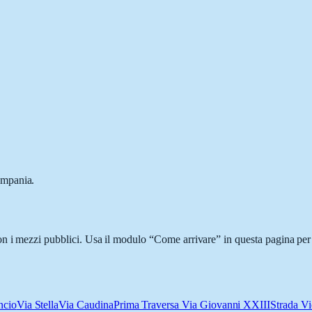
ampania.
n i mezzi pubblici. Usa il modulo “Come arrivare” in questa pagina per 
ncio
Via Stella
Via Caudina
Prima Traversa Via Giovanni XXIII
Strada V