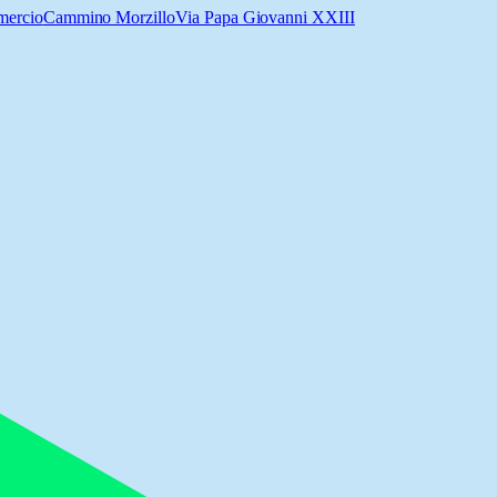
mercio
Cammino Morzillo
Via Papa Giovanni XXIII