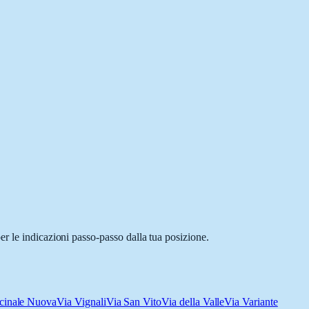
r le indicazioni passo-passo dalla tua posizione.
icinale Nuova
Via Vignali
Via San Vito
Via della Valle
Via Variante