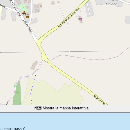
📍
🗺️ Mostra la mappa interattiva
li passo passo)