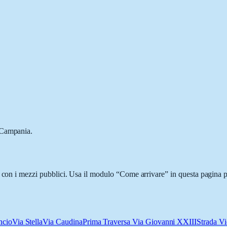
 Campania.
o con i mezzi pubblici. Usa il modulo “Come arrivare” in questa pagina pe
ncio
Via Stella
Via Caudina
Prima Traversa Via Giovanni XXIII
Strada V