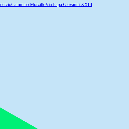
mercio
Cammino Morzillo
Via Papa Giovanni XXIII