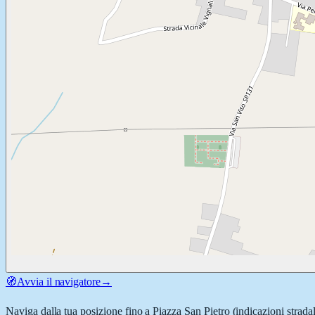
🧭
Avvia il navigatore
→
Naviga dalla tua posizione fino a
Piazza San Pietro
(indicazioni strada