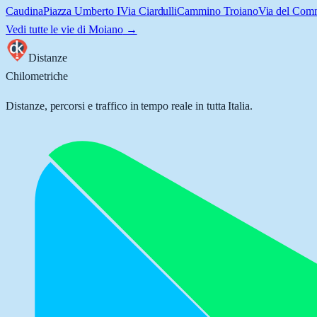
Caudina
Piazza Umberto I
Via Ciardulli
Cammino Troiano
Via del Com
Vedi tutte le vie di
Moiano
→
Distanze
Chilometriche
Distanze, percorsi e traffico in tempo reale in tutta Italia.