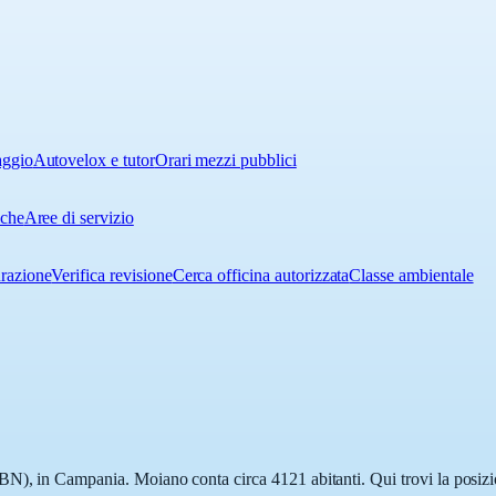
aggio
Autovelox e tutor
Orari mezzi pubblici
iche
Aree di servizio
urazione
Verifica revisione
Cerca officina autorizzata
Classe ambientale
N), in Campania. Moiano conta circa 4121 abitanti. Qui trovi la posizio