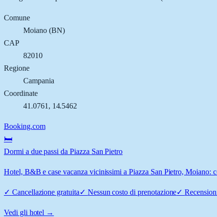
Comune
Moiano
(
BN
)
CAP
82010
Regione
Campania
Coordinate
41.0761
,
14.5462
Booking.com
🛏️
Dormi a due passi da Piazza San Pietro
Hotel, B&B e case vacanza vicinissimi a Piazza San Pietro, Moiano: con
✓
Cancellazione gratuita
✓
Nessun costo di prenotazione
✓
Recensioni
Vedi gli hotel →