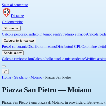
Salta al contenuto
Distanze
Chilometriche
Strumenti
▾
Calcola percorso
Traffico in tempo reale
Stradario e mappe
Calcola ped
Carburante & ricarica
▾
Prezzi carburante
Distributori metano
Distributori GPL
Colonnine elettr
Servizi auto
▾
Calcola rimborso km
Calcolo bollo auto
Le mie scadenze
Verifica assic
🔗
Home
›
Stradario
›
Moiano
›
Piazza San Pietro
Piazza San Pietro
—
Moiano
Piazza San Pietro è una piazza di Moiano, in provincia di Benevento (B