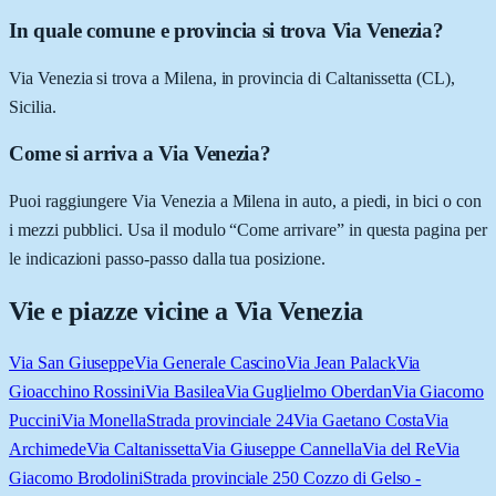
In quale comune e provincia si trova Via Venezia?
Via Venezia si trova a Milena, in provincia di Caltanissetta (CL),
Sicilia.
Come si arriva a Via Venezia?
Puoi raggiungere Via Venezia a Milena in auto, a piedi, in bici o con
i mezzi pubblici. Usa il modulo “Come arrivare” in questa pagina per
le indicazioni passo-passo dalla tua posizione.
Vie e piazze vicine a
Via Venezia
Via San Giuseppe
Via Generale Cascino
Via Jean Palack
Via
Gioacchino Rossini
Via Basilea
Via Guglielmo Oberdan
Via Giacomo
Puccini
Via Monella
Strada provinciale 24
Via Gaetano Costa
Via
Archimede
Via Caltanissetta
Via Giuseppe Cannella
Via del Re
Via
Giacomo Brodolini
Strada provinciale 250 Cozzo di Gelso -