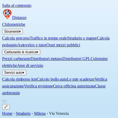
Salta al contenuto
Distanze
Chilometriche
Strumenti
▾
Calcola percorso
Traffico in tempo reale
Stradario e mappe
Calcola
pedaggio
Autovelox e tutor
Orari mezzi pubblici
Carburante & ricarica
▾
Prezzi carburante
Distributori metano
Distributori GPL
Colonnine
elettriche
Aree di servizio
Servizi auto
▾
Calcola rimborso km
Calcolo bollo auto
Le mie scadenze
Verifica
assicurazione
Verifica revisione
Cerca officina autorizzata
Classe
ambientale
🔗
Home
›
Stradario
›
Milena
›
Via Venezia