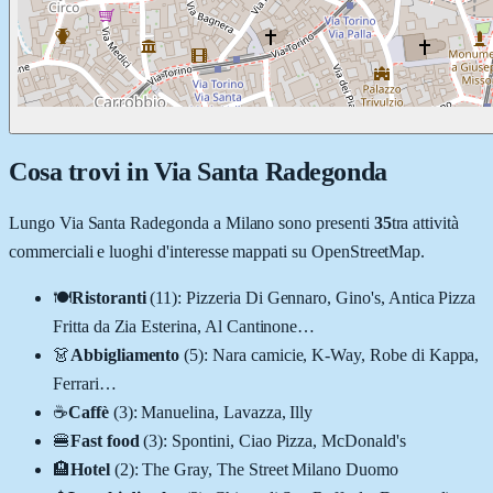
Cosa trovi in
Via Santa Radegonda
Lungo
Via Santa Radegonda
a
Milano
sono presenti
35
tra attività
commerciali e luoghi d'interesse mappati su OpenStreetMap.
🍽️
Ristoranti
(
11
)
:
Pizzeria Di Gennaro, Gino's, Antica Pizza
Fritta da Zia Esterina, Al Cantinone
…
👗
Abbigliamento
(
5
)
:
Nara camicie, K-Way, Robe di Kappa,
Ferrari
…
☕
Caffè
(
3
)
:
Manuelina, Lavazza, Illy
🍔
Fast food
(
3
)
:
Spontini, Ciao Pizza, McDonald's
🏨
Hotel
(
2
)
:
The Gray, The Street Milano Duomo