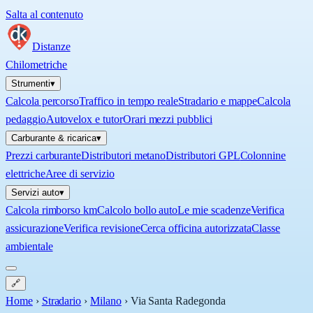
Salta al contenuto
Distanze
Chilometriche
Strumenti
▾
Calcola percorso
Traffico in tempo reale
Stradario e mappe
Calcola
pedaggio
Autovelox e tutor
Orari mezzi pubblici
Carburante & ricarica
▾
Prezzi carburante
Distributori metano
Distributori GPL
Colonnine
elettriche
Aree di servizio
Servizi auto
▾
Calcola rimborso km
Calcolo bollo auto
Le mie scadenze
Verifica
assicurazione
Verifica revisione
Cerca officina autorizzata
Classe
ambientale
🔗
Home
›
Stradario
›
Milano
›
Via Santa Radegonda