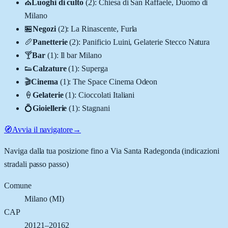
⛪
Luoghi di culto
(
2
)
:
Chiesa di San Raffaele, Duomo di
Milano
🏪
Negozi
(
2
)
:
La Rinascente, Furla
🥖
Panetterie
(
2
)
:
Panificio Luini, Gelaterie Stecco Natura
🍸
Bar
(
1
)
:
Il bar Milano
👟
Calzature
(
1
)
:
Superga
🎬
Cinema
(
1
)
:
The Space Cinema Odeon
🍦
Gelaterie
(
1
)
:
Cioccolati Italiani
💍
Gioiellerie
(
1
)
:
Stagnani
🧭
Avvia il navigatore
→
Naviga dalla tua posizione fino a
Via Santa Radegonda
(indicazioni
stradali passo passo)
Comune
Milano
(
MI
)
CAP
20121–20162