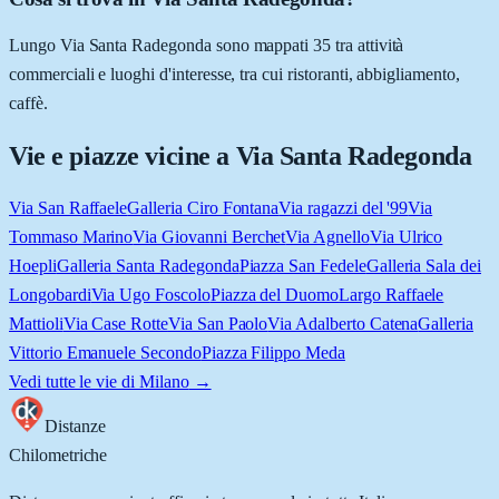
Lungo Via Santa Radegonda sono mappati 35 tra attività
commerciali e luoghi d'interesse, tra cui ristoranti, abbigliamento,
caffè.
Vie e piazze vicine a
Via Santa Radegonda
Via San Raffaele
Galleria Ciro Fontana
Via ragazzi del '99
Via
Tommaso Marino
Via Giovanni Berchet
Via Agnello
Via Ulrico
Hoepli
Galleria Santa Radegonda
Piazza San Fedele
Galleria Sala dei
Longobardi
Via Ugo Foscolo
Piazza del Duomo
Largo Raffaele
Mattioli
Via Case Rotte
Via San Paolo
Via Adalberto Catena
Galleria
Vittorio Emanuele Secondo
Piazza Filippo Meda
Vedi tutte le vie di
Milano
→
Distanze
Chilometriche