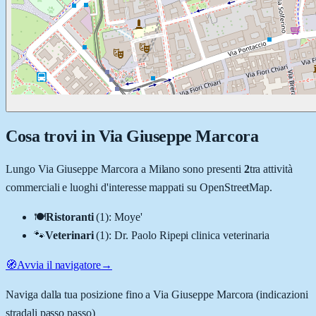
Cosa trovi in
Via Giuseppe Marcora
Lungo
Via Giuseppe Marcora
a
Milano
sono presenti
2
tra attività
commerciali e luoghi d'interesse mappati su OpenStreetMap.
🍽️
Ristoranti
(
1
)
:
Moye'
🐾
Veterinari
(
1
)
:
Dr. Paolo Ripepi clinica veterinaria
🧭
Avvia il navigatore
→
Naviga dalla tua posizione fino a
Via Giuseppe Marcora
(indicazioni
stradali passo passo)