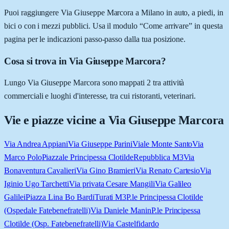
Puoi raggiungere Via Giuseppe Marcora a Milano in auto, a piedi, in
bici o con i mezzi pubblici. Usa il modulo “Come arrivare” in questa
pagina per le indicazioni passo-passo dalla tua posizione.
Cosa si trova in Via Giuseppe Marcora?
Lungo Via Giuseppe Marcora sono mappati 2 tra attività
commerciali e luoghi d'interesse, tra cui ristoranti, veterinari.
Vie e piazze vicine a
Via Giuseppe Marcora
Via Andrea Appiani
Via Giuseppe Parini
Viale Monte Santo
Via
Marco Polo
Piazzale Principessa Clotilde
Repubblica M3
Via
Bonaventura Cavalieri
Via Gino Bramieri
Via Renato Cartesio
Via
Iginio Ugo Tarchetti
Via privata Cesare Mangili
Via Galileo
Galilei
Piazza Lina Bo Bardi
Turati M3
P.le Principessa Clotilde
(Ospedale Fatebenefratelli)
Via Daniele Manin
P.le Principessa
Clotilde (Osp. Fatebenefratelli)
Via Castelfidardo