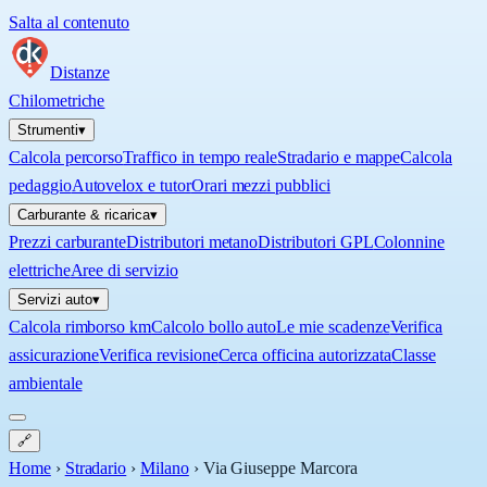
Salta al contenuto
Distanze
Chilometriche
Strumenti
▾
Calcola percorso
Traffico in tempo reale
Stradario e mappe
Calcola
pedaggio
Autovelox e tutor
Orari mezzi pubblici
Carburante & ricarica
▾
Prezzi carburante
Distributori metano
Distributori GPL
Colonnine
elettriche
Aree di servizio
Servizi auto
▾
Calcola rimborso km
Calcolo bollo auto
Le mie scadenze
Verifica
assicurazione
Verifica revisione
Cerca officina autorizzata
Classe
ambientale
🔗
Home
›
Stradario
›
Milano
›
Via Giuseppe Marcora