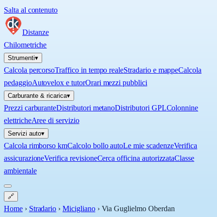
Salta al contenuto
Distanze
Chilometriche
Strumenti
▾
Calcola percorso
Traffico in tempo reale
Stradario e mappe
Calcola
pedaggio
Autovelox e tutor
Orari mezzi pubblici
Carburante & ricarica
▾
Prezzi carburante
Distributori metano
Distributori GPL
Colonnine
elettriche
Aree di servizio
Servizi auto
▾
Calcola rimborso km
Calcolo bollo auto
Le mie scadenze
Verifica
assicurazione
Verifica revisione
Cerca officina autorizzata
Classe
ambientale
🔗
Home
›
Stradario
›
Micigliano
›
Via Guglielmo Oberdan