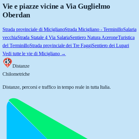
Vie e piazze vicine a
Via Guglielmo
Oberdan
Strada provinciale di Micigliano
Strada Micigliano - Terminillo
Salaria
vecchia
Strada Statale 4 Via Salaria
Sentiero Natura Acerone
Turistica
del Terminillo
Strada provinciale dei Tre Faggi
Sentiero dei Lupari
Vedi tutte le vie di
Micigliano
→
Distanze
Chilometriche
Distanze, percorsi e traffico in tempo reale in tutta Italia.