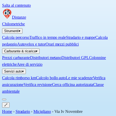
Salta al contenuto
Distanze
Chilometriche
Strumenti
▾
Calcola percorso
Traffico in tempo reale
Stradario e mappe
Calcola
pedaggio
Autovelox e tutor
Orari mezzi pubblici
Carburante & ricarica
▾
Prezzi carburante
Distributori metano
Distributori GPL
Colonnine
elettriche
Aree di servizio
Servizi auto
▾
Calcola rimborso km
Calcolo bollo auto
Le mie scadenze
Verifica
assicurazione
Verifica revisione
Cerca officina autorizzata
Classe
ambientale
🔗
Home
›
Stradario
›
Micigliano
›
Via Iv Novembre