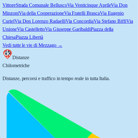
Vittore
Strada Comunale Bellusco
Via Venticinque Aprile
Via Don
Minzoni
Via della Cooperazione
Via Fratelli Brasca
Via Eugenio
Curiel
Via Don Lorenzo Radaelli
Via Concordia
Via Stefano Biffi
Via
Unione
Via Castelletto
Via Giuseppe Garibaldi
Piazza della
Chiesa
Piazza Libertà
Vedi tutte le vie di
Mezzago
→
Distanze
Chilometriche
Distanze, percorsi e traffico in tempo reale in tutta Italia.