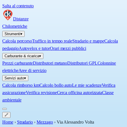
Salta al contenuto
Distanze
Chilometriche
Strumenti
▾
Calcola percorso
Traffico in tempo reale
Stradario e mappe
Calcola
pedaggio
Autovelox e tutor
Orari mezzi pubblici
Carburante & ricarica
▾
Prezzi carburante
Distributori metano
Distributori GPL
Colonnine
elettriche
Aree di servizio
Servizi auto
▾
Calcola rimborso km
Calcolo bollo auto
Le mie scadenze
Verifica
assicurazione
Verifica revisione
Cerca officina autorizzata
Classe
ambientale
🔗
Home
›
Stradario
›
Mezzago
›
Via Alessandro Volta