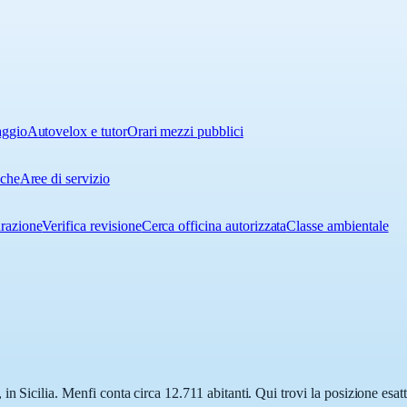
aggio
Autovelox e tutor
Orari mezzi pubblici
iche
Aree di servizio
urazione
Verifica revisione
Cerca officina autorizzata
Classe ambientale
n Sicilia. Menfi conta circa 12.711 abitanti. Qui trovi la posizione esat