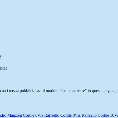
?
cilia.
 con i mezzi pubblici. Usa il modulo “Come arrivare” in questa pagina pe
ndro Manzoni Cortile 6
Via Raffaello Cortile 8
Via Raffaello Cortile 10
Vi