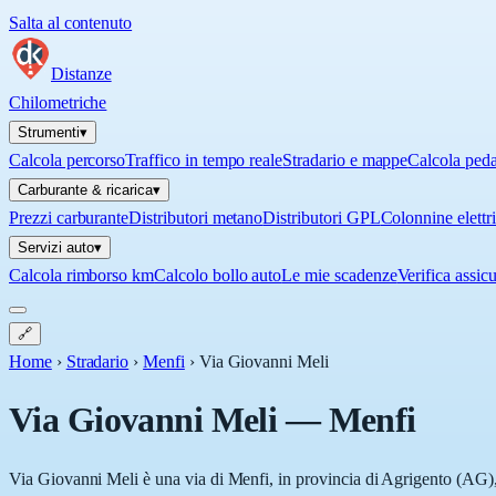
Salta al contenuto
Distanze
Chilometriche
Strumenti
▾
Calcola percorso
Traffico in tempo reale
Stradario e mappe
Calcola ped
Carburante & ricarica
▾
Prezzi carburante
Distributori metano
Distributori GPL
Colonnine elettr
Servizi auto
▾
Calcola rimborso km
Calcolo bollo auto
Le mie scadenze
Verifica assic
🔗
Home
›
Stradario
›
Menfi
›
Via Giovanni Meli
Via Giovanni Meli
—
Menfi
Via Giovanni Meli è una via di Menfi, in provincia di Agrigento (AG), i