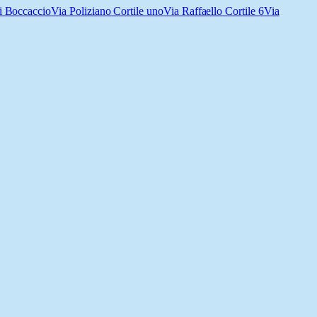
i Boccaccio
Via Poliziano Cortile uno
Via Raffaello Cortile 6
Via