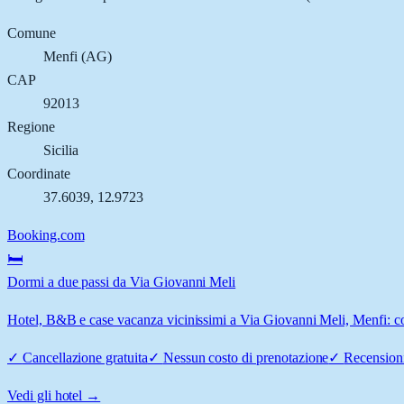
Comune
Menfi
(
AG
)
CAP
92013
Regione
Sicilia
Coordinate
37.6039
,
12.9723
Booking.com
🛏️
Dormi a due passi da Via Giovanni Meli
Hotel, B&B e case vacanza vicinissimi a Via Giovanni Meli, Menfi: con
✓
Cancellazione gratuita
✓
Nessun costo di prenotazione
✓
Recensioni
Vedi gli hotel →