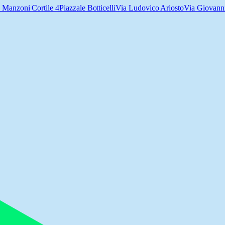
 Manzoni Cortile 4
Piazzale Botticelli
Via Ludovico Ariosto
Via Giovann