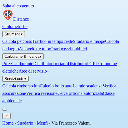
Salta al contenuto
Distanze
Chilometriche
Strumenti
▾
Calcola percorso
Traffico in tempo reale
Stradario e mappe
Calcola
pedaggio
Autovelox e tutor
Orari mezzi pubblici
Carburante & ricarica
▾
Prezzi carburante
Distributori metano
Distributori GPL
Colonnine
elettriche
Aree di servizio
Servizi auto
▾
Calcola rimborso km
Calcolo bollo auto
Le mie scadenze
Verifica
assicurazione
Verifica revisione
Cerca officina autorizzata
Classe
ambientale
🔗
Home
›
Stradario
›
Menfi
›
Via Francesco Valenti