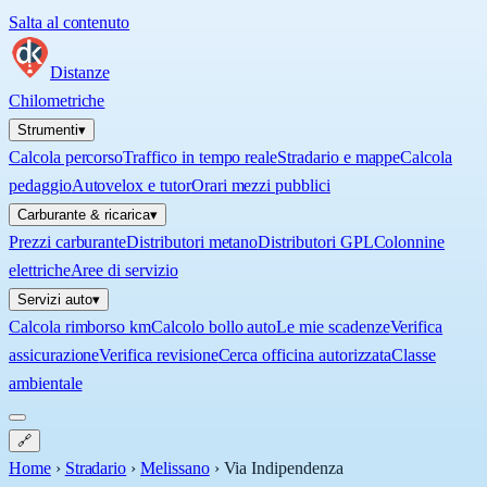
Salta al contenuto
Distanze
Chilometriche
Strumenti
▾
Calcola percorso
Traffico in tempo reale
Stradario e mappe
Calcola
pedaggio
Autovelox e tutor
Orari mezzi pubblici
Carburante & ricarica
▾
Prezzi carburante
Distributori metano
Distributori GPL
Colonnine
elettriche
Aree di servizio
Servizi auto
▾
Calcola rimborso km
Calcolo bollo auto
Le mie scadenze
Verifica
assicurazione
Verifica revisione
Cerca officina autorizzata
Classe
ambientale
🔗
Home
›
Stradario
›
Melissano
›
Via Indipendenza