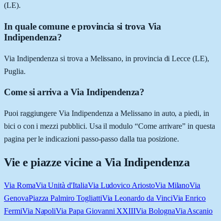
(LE).
In quale comune e provincia si trova Via
Indipendenza?
Via Indipendenza si trova a Melissano, in provincia di Lecce (LE),
Puglia.
Come si arriva a Via Indipendenza?
Puoi raggiungere Via Indipendenza a Melissano in auto, a piedi, in
bici o con i mezzi pubblici. Usa il modulo “Come arrivare” in questa
pagina per le indicazioni passo-passo dalla tua posizione.
Vie e piazze vicine a
Via Indipendenza
Via Roma
Via Unità d'Italia
Via Ludovico Ariosto
Via Milano
Via
Genova
Piazza Palmiro Togliatti
Via Leonardo da Vinci
Via Enrico
Fermi
Via Napoli
Via Papa Giovanni XXIII
Via Bologna
Via Ascanio