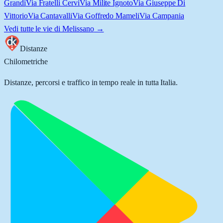
Grandi
Via Fratelli Cervi
Via Milite Ignoto
Via Giuseppe Di
Vittorio
Via Cantavalli
Via Goffredo Mameli
Via Campania
Vedi tutte le vie di
Melissano
→
Distanze
Chilometriche
Distanze, percorsi e traffico in tempo reale in tutta Italia.