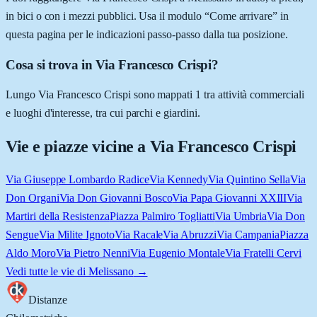
in bici o con i mezzi pubblici. Usa il modulo “Come arrivare” in
questa pagina per le indicazioni passo-passo dalla tua posizione.
Cosa si trova in Via Francesco Crispi?
Lungo Via Francesco Crispi sono mappati 1 tra attività commerciali
e luoghi d'interesse, tra cui parchi e giardini.
Vie e piazze vicine a
Via Francesco Crispi
Via Giuseppe Lombardo Radice
Via Kennedy
Via Quintino Sella
Via
Don Organi
Via Don Giovanni Bosco
Via Papa Giovanni XXIII
Via
Martiri della Resistenza
Piazza Palmiro Togliatti
Via Umbria
Via Don
Sengue
Via Milite Ignoto
Via Racale
Via Abruzzi
Via Campania
Piazza
Aldo Moro
Via Pietro Nenni
Via Eugenio Montale
Via Fratelli Cervi
Vedi tutte le vie di
Melissano
→
Distanze