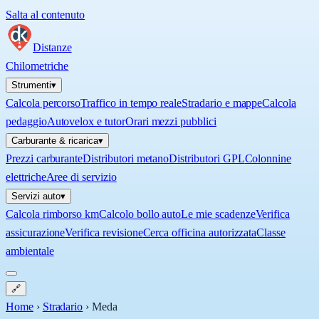
Salta al contenuto
Distanze
Chilometriche
Strumenti
▾
Calcola percorso
Traffico in tempo reale
Stradario e mappe
Calcola
pedaggio
Autovelox e tutor
Orari mezzi pubblici
Carburante & ricarica
▾
Prezzi carburante
Distributori metano
Distributori GPL
Colonnine
elettriche
Aree di servizio
Servizi auto
▾
Calcola rimborso km
Calcolo bollo auto
Le mie scadenze
Verifica
assicurazione
Verifica revisione
Cerca officina autorizzata
Classe
ambientale
🔗
Home
›
Stradario
›
Meda