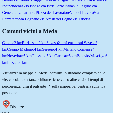
Indipendenza
Via Isonzo
Via Istria
Corso Italia
Via Laguna
Via
Generale Lamarmora
Piazza del Lavoratore
Via del Lavoro
Via
Lazzaretto
Via Legnano
Via Artisti del Legno
Via Libertà
Comuni vicini a
Meda
Cabiate
2
km
Barlassina
2
km
Seveso
2
km
Lentate sul Seveso
3
km
Cesano Maderno
4
km
Seregno
4
km
Mariano Comense
4
km
Novedrate
5
km
Giussano
5
km
Carimate
5
km
Bovisio-Masciago
6
km
Lazzate
6
km
Visualizza la mappa di
Meda
, consulta lo stradario completo delle
vie, calcola le distanze chilometriche verso altre città e i tempi di
percorrenza. Usa il pulsante 📍 sulla mappa per centrarla sulla tua
posizione.
Distanze