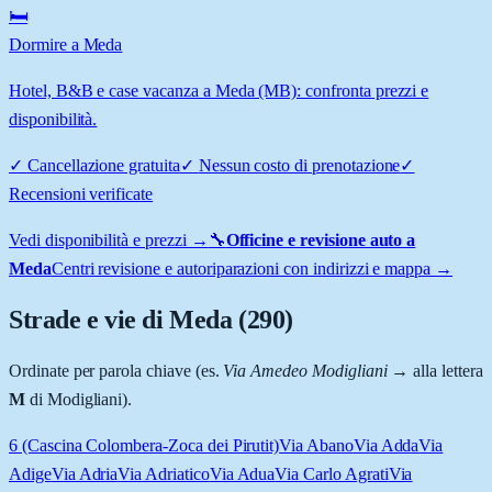
🛏️
Dormire a Meda
Hotel, B&B e case vacanza a Meda (MB): confronta prezzi e
disponibilità.
✓
Cancellazione gratuita
✓
Nessun costo di prenotazione
✓
Recensioni verificate
Vedi disponibilità e prezzi →
🔧
Officine e revisione auto a
Meda
Centri revisione e autoriparazioni con indirizzi e mappa →
Strade e vie di
Meda
(
290
)
Ordinate per parola chiave (es.
Via Amedeo Modigliani
→ alla lettera
M
di Modigliani).
6 (Cascina Colombera-Zoca dei Pirutit)
Via Abano
Via Adda
Via
Adige
Via Adria
Via Adriatico
Via Adua
Via Carlo Agrati
Via