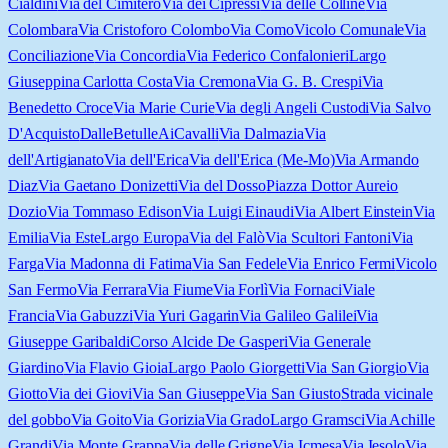
Cialdini
Via del Cimitero
Via dei Cipressi
Via delle Colline
Via
Colombara
Via Cristoforo Colombo
Via Como
Vicolo Comunale
Via
Conciliazione
Via Concordia
Via Federico Confalonieri
Largo
Giuseppina Carlotta Costa
Via Cremona
Via G. B. Crespi
Via
Benedetto Croce
Via Marie Curie
Via degli Angeli Custodi
Via Salvo
D'Acquisto
DalleBetulleAiCavalli
Via Dalmazia
Via
dell'Artigianato
Via dell'Erica
Via dell'Erica (Me-Mo)
Via Armando
Diaz
Via Gaetano Donizetti
Via del Dosso
Piazza Dottor Aureio
Dozio
Via Tommaso Edison
Via Luigi Einaudi
Via Albert Einstein
Via
Emilia
Via Este
Largo Europa
Via del Falò
Via Scultori Fantoni
Via
Farga
Via Madonna di Fatima
Via San Fedele
Via Enrico Fermi
Vicolo
San Fermo
Via Ferrara
Via Fiume
Via Forlì
Via Fornaci
Viale
Francia
Via Gabuzzi
Via Yuri Gagarin
Via Galileo Galilei
Via
Giuseppe Garibaldi
Corso Alcide De Gasperi
Via Generale
Giardino
Via Flavio Gioia
Largo Paolo Giorgetti
Via San Giorgio
Via
Giotto
Via dei Giovi
Via San Giuseppe
Via San Giusto
Strada vicinale
del gobbo
Via Goito
Via Gorizia
Via Grado
Largo Gramsci
Via Achille
Grandi
Via Monte Grappa
Via delle Grigne
Via Icmesa
Via Iesolo
Via