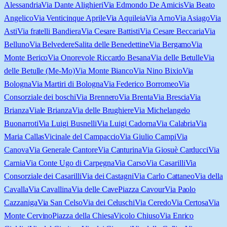
Alessandria
Via Dante Alighieri
Via Edmondo De Amicis
Via Beato
Angelico
Via Venticinque Aprile
Via Aquileia
Via Arno
Via Asiago
Via
Asti
Via fratelli Bandiera
Via Cesare Battisti
Via Cesare Beccaria
Via
Belluno
Via Belvedere
Salita delle Benedettine
Via Bergamo
Via
Monte Berico
Via Onorevole Riccardo Besana
Via delle Betulle
Via
delle Betulle (Me-Mo)
Via Monte Bianco
Via Nino Bixio
Via
Bologna
Via Martiri di Bologna
Via Federico Borromeo
Via
Consorziale dei boschi
Via Brennero
Via Brenta
Via Brescia
Via
Brianza
Viale Brianza
Via delle Brughiere
Via Michelangelo
Buonarroti
Via Luigi Busnelli
Via Luigi Cadorna
Via Calabria
Via
Maria Callas
Vicinale del Campaccio
Via Giulio Campi
Via
Canova
Via Generale Cantore
Via Canturina
Via Giosuè Carducci
Via
Carnia
Via Conte Ugo di Carpegna
Via Carso
Via Casarilli
Via
Consorziale dei Casarilli
Via dei Castagni
Via Carlo Cattaneo
Via della
Cavalla
Via Cavallina
Via delle Cave
Piazza Cavour
Via Paolo
Cazzaniga
Via San Celso
Via dei Celuschi
Via Ceredo
Via Certosa
Via
Monte Cervino
Piazza della Chiesa
Vicolo Chiuso
Via Enrico