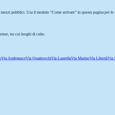
i mezzi pubblici. Usa il modulo “Come arrivare” in questa pagina per le 
esse, tra cui luoghi di culto.
o
Via Andronaco
Via Quattrocchi
Via Laurella
Via Marino
Via Libertà
Via