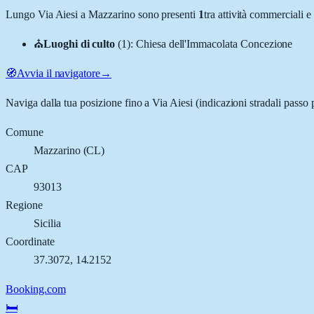
Lungo
Via Aiesi
a
Mazzarino
sono presenti
1
tra attività commerciali 
⛪
Luoghi di culto
(
1
)
:
Chiesa dell'Immacolata Concezione
🧭
Avvia il navigatore
→
Naviga dalla tua posizione fino a
Via Aiesi
(indicazioni stradali passo 
Comune
Mazzarino
(
CL
)
CAP
93013
Regione
Sicilia
Coordinate
37.3072
,
14.2152
Booking.com
🛏️