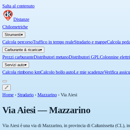
Salta al contenuto
Distanze
Chilometriche
Strumenti
▾
Calcola percorso
Traffico in tempo reale
Stradario e mappe
Calcola ped
Carburante & ricarica
▾
Prezzi carburante
Distributori metano
Distributori GPL
Colonnine elettr
Servizi auto
▾
Calcola rimborso km
Calcolo bollo auto
Le mie scadenze
Verifica assic
🔗
Home
›
Stradario
›
Mazzarino
›
Via Aiesi
Via Aiesi
—
Mazzarino
Via Aiesi è una via di Mazzarino, in provincia di Caltanissetta (CL), in