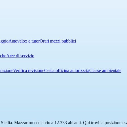
aggio
Autovelox e tutor
Orari mezzi pubblici
iche
Aree di servizio
urazione
Verifica revisione
Cerca officina autorizzata
Classe ambientale
 Sicilia. Mazzarino conta circa 12.333 abitanti. Qui trovi la posizione es