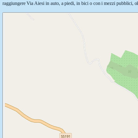
raggiungere Via Aiesi in auto, a piedi, in bici o con i mezzi pubblici, o