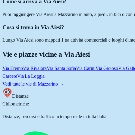
Come si arriva a Via Aiesi?
Puoi raggiungere Via Aiesi a Mazzarino in auto, a piedi, in bici o con 
Cosa si trova in Via Aiesi?
Lungo Via Aiesi sono mappati 1 tra attività commerciali e luoghi d'inter
Vie e piazze vicine a
Via Aiesi
Via Eremo
Via Rivalora
Via Santa Sofia
Via Carini
Via Gioioso
Via Gall
Carcere
Via La Loggia
Vedi tutte le vie di
Mazzarino
→
Distanze
Chilometriche
Distanze, percorsi e traffico in tempo reale in tutta Italia.