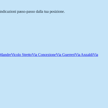
indicazioni passo-passo dalla tua posizione.
 Mandre
Vicolo Stretto
Via Concezione
Via Guerreri
Via Anzaldi
Via