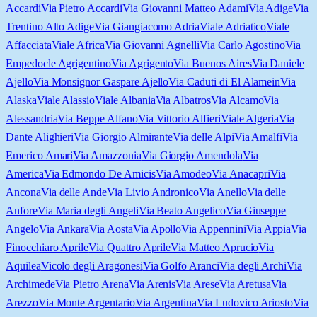
Accardi
Via Pietro Accardi
Via Giovanni Matteo Adami
Via Adige
Via
Trentino Alto Adige
Via Giangiacomo Adria
Viale Adriatico
Viale
Affacciata
Viale Africa
Via Giovanni Agnelli
Via Carlo Agostino
Via
Empedocle Agrigentino
Via Agrigento
Via Buenos Aires
Via Daniele
Ajello
Via Monsignor Gaspare Ajello
Via Caduti di El Alamein
Via
Alaska
Viale Alassio
Viale Albania
Via Albatros
Via Alcamo
Via
Alessandria
Via Beppe Alfano
Via Vittorio Alfieri
Viale Algeria
Via
Dante Alighieri
Via Giorgio Almirante
Via delle Alpi
Via Amalfi
Via
Emerico Amari
Via Amazzonia
Via Giorgio Amendola
Via
America
Via Edmondo De Amicis
Via Amodeo
Via Anacapri
Via
Ancona
Via delle Ande
Via Livio Andronico
Via Anello
Via delle
Anfore
Via Maria degli Angeli
Via Beato Angelico
Via Giuseppe
Angelo
Via Ankara
Via Aosta
Via Apollo
Via Appennini
Via Appia
Via
Finocchiaro Aprile
Via Quattro Aprile
Via Matteo Aprucio
Via
Aquilea
Vicolo degli Aragonesi
Via Golfo Aranci
Via degli Archi
Via
Archimede
Via Pietro Arena
Via Arenis
Via Arese
Via Aretusa
Via
Arezzo
Via Monte Argentario
Via Argentina
Via Ludovico Ariosto
Via