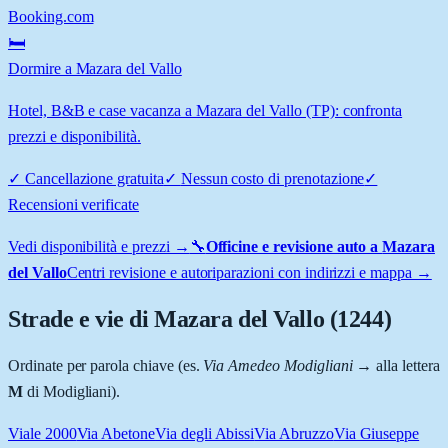
Booking.com
🛏️
Dormire a Mazara del Vallo
Hotel, B&B e case vacanza a Mazara del Vallo (TP): confronta
prezzi e disponibilità.
✓
Cancellazione gratuita
✓
Nessun costo di prenotazione
✓
Recensioni verificate
Vedi disponibilità e prezzi →
🔧
Officine e revisione auto a
Mazara
del Vallo
Centri revisione e autoriparazioni con indirizzi e mappa →
Strade e vie di
Mazara del Vallo
(
1244
)
Ordinate per parola chiave (es.
Via Amedeo Modigliani
→ alla lettera
M
di Modigliani).
Viale 2000
Via Abetone
Via degli Abissi
Via Abruzzo
Via Giuseppe