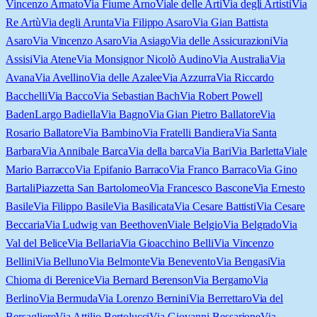
Vincenzo Armato
Via Fiume Arno
Viale delle Arti
Via degli Artisti
Via
Re Artù
Via degli Arunta
Via Filippo Asaro
Via Gian Battista
Asaro
Via Vincenzo Asaro
Via Asiago
Via delle Assicurazioni
Via
Assisi
Via Atene
Via Monsignor Nicolò Audino
Via Australia
Via
Avana
Via Avellino
Via delle Azalee
Via Azzurra
Via Riccardo
Bacchelli
Via Bacco
Via Sebastian Bach
Via Robert Powell
Baden
Largo Badiella
Via Bagno
Via Gian Pietro Ballatore
Via
Rosario Ballatore
Via Bambino
Via Fratelli Bandiera
Via Santa
Barbara
Via Annibale Barca
Via della barca
Via Bari
Via Barletta
Viale
Mario Barracco
Via Epifanio Barraco
Via Franco Barraco
Via Gino
Bartali
Piazzetta San Bartolomeo
Via Francesco Bascone
Via Ernesto
Basile
Via Filippo Basile
Via Basilicata
Via Cesare Battisti
Via Cesare
Beccaria
Via Ludwig van Beethoven
Viale Belgio
Via Belgrado
Via
Val del Belice
Via Bellaria
Via Gioacchino Belli
Via Vincenzo
Bellini
Via Belluno
Via Belmonte
Via Benevento
Via Bengasi
Via
Chioma di Berenice
Via Bernard Berenson
Via Bergamo
Via
Berlino
Via Bermuda
Via Lorenzo Bernini
Via Berrettaro
Via del
Bersagliere
Via Attilio Bertolucci
Via Giovanni Bessarione
Via