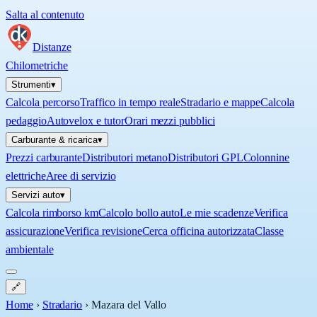
Salta al contenuto
Distanze
Chilometriche
Strumenti
▾
Calcola percorso
Traffico in tempo reale
Stradario e mappe
Calcola
pedaggio
Autovelox e tutor
Orari mezzi pubblici
Carburante & ricarica
▾
Prezzi carburante
Distributori metano
Distributori GPL
Colonnine
elettriche
Aree di servizio
Servizi auto
▾
Calcola rimborso km
Calcolo bollo auto
Le mie scadenze
Verifica
assicurazione
Verifica revisione
Cerca officina autorizzata
Classe
ambientale
🔗
Home
›
Stradario
›
Mazara del Vallo