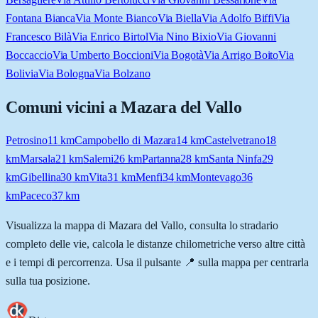
Fontana Bianca
Via Monte Bianco
Via Biella
Via Adolfo Biffi
Via
Francesco Bilà
Via Enrico Birtol
Via Nino Bixio
Via Giovanni
Boccaccio
Via Umberto Boccioni
Via Bogotà
Via Arrigo Boito
Via
Bolivia
Via Bologna
Via Bolzano
Comuni vicini a
Mazara del Vallo
Petrosino
11
km
Campobello di Mazara
14
km
Castelvetrano
18
km
Marsala
21
km
Salemi
26
km
Partanna
28
km
Santa Ninfa
29
km
Gibellina
30
km
Vita
31
km
Menfi
34
km
Montevago
36
km
Paceco
37
km
Visualizza la mappa di
Mazara del Vallo
, consulta lo stradario
completo delle vie, calcola le distanze chilometriche verso altre città
e i tempi di percorrenza. Usa il pulsante 📍 sulla mappa per centrarla
sulla tua posizione.