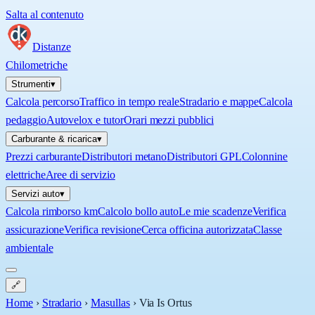
Salta al contenuto
Distanze
Chilometriche
Strumenti
▾
Calcola percorso
Traffico in tempo reale
Stradario e mappe
Calcola
pedaggio
Autovelox e tutor
Orari mezzi pubblici
Carburante & ricarica
▾
Prezzi carburante
Distributori metano
Distributori GPL
Colonnine
elettriche
Aree di servizio
Servizi auto
▾
Calcola rimborso km
Calcolo bollo auto
Le mie scadenze
Verifica
assicurazione
Verifica revisione
Cerca officina autorizzata
Classe
ambientale
🔗
Home
›
Stradario
›
Masullas
›
Via Is Ortus