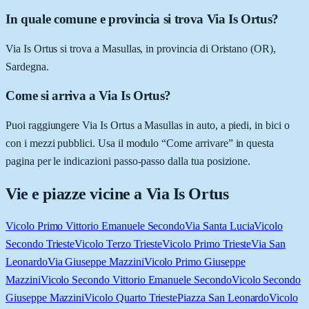
In quale comune e provincia si trova Via Is Ortus?
Via Is Ortus si trova a Masullas, in provincia di Oristano (OR),
Sardegna.
Come si arriva a Via Is Ortus?
Puoi raggiungere Via Is Ortus a Masullas in auto, a piedi, in bici o
con i mezzi pubblici. Usa il modulo “Come arrivare” in questa
pagina per le indicazioni passo-passo dalla tua posizione.
Vie e piazze vicine a
Via Is Ortus
Vicolo Primo Vittorio Emanuele Secondo
Via Santa Lucia
Vicolo
Secondo Trieste
Vicolo Terzo Trieste
Vicolo Primo Trieste
Via San
Leonardo
Via Giuseppe Mazzini
Vicolo Primo Giuseppe
Mazzini
Vicolo Secondo Vittorio Emanuele Secondo
Vicolo Secondo
Giuseppe Mazzini
Vicolo Quarto Trieste
Piazza San Leonardo
Vicolo