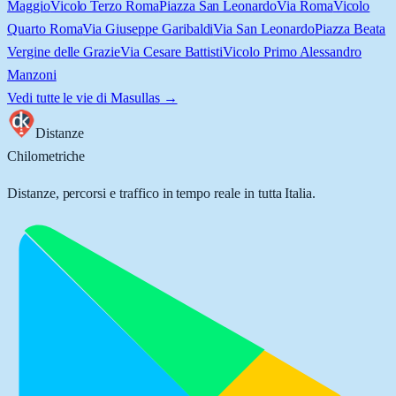
Maggio
Vicolo Terzo Roma
Piazza San Leonardo
Via Roma
Vicolo
Quarto Roma
Via Giuseppe Garibaldi
Via San Leonardo
Piazza Beata
Vergine delle Grazie
Via Cesare Battisti
Vicolo Primo Alessandro
Manzoni
Vedi tutte le vie di
Masullas
→
Distanze
Chilometriche
Distanze, percorsi e traffico in tempo reale in tutta Italia.