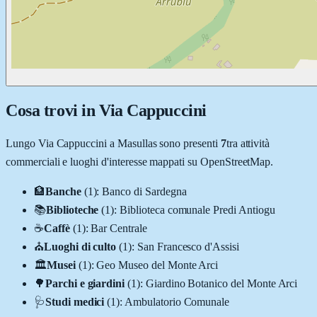
Cosa trovi in
Via Cappuccini
Lungo
Via Cappuccini
a
Masullas
sono presenti
7
tra attività
commerciali e luoghi d'interesse mappati su OpenStreetMap.
🏦
Banche
(
1
)
:
Banco di Sardegna
📚
Biblioteche
(
1
)
:
Biblioteca comunale Predi Antiogu
☕
Caffè
(
1
)
:
Bar Centrale
⛪
Luoghi di culto
(
1
)
:
San Francesco d'Assisi
🏛️
Musei
(
1
)
:
Geo Museo del Monte Arci
🌳
Parchi e giardini
(
1
)
:
Giardino Botanico del Monte Arci
🩺
Studi medici
(
1
)
:
Ambulatorio Comunale