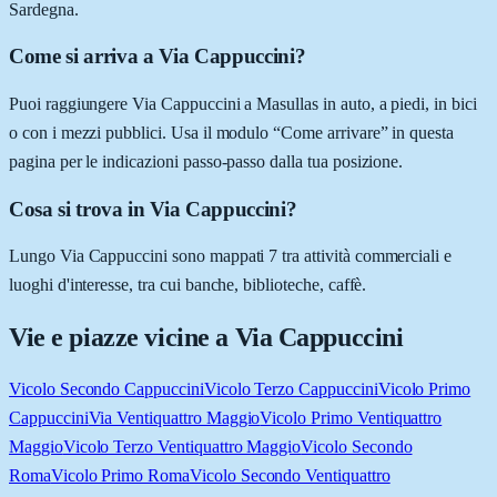
Sardegna.
Come si arriva a Via Cappuccini?
Puoi raggiungere Via Cappuccini a Masullas in auto, a piedi, in bici
o con i mezzi pubblici. Usa il modulo “Come arrivare” in questa
pagina per le indicazioni passo-passo dalla tua posizione.
Cosa si trova in Via Cappuccini?
Lungo Via Cappuccini sono mappati 7 tra attività commerciali e
luoghi d'interesse, tra cui banche, biblioteche, caffè.
Vie e piazze vicine a
Via Cappuccini
Vicolo Secondo Cappuccini
Vicolo Terzo Cappuccini
Vicolo Primo
Cappuccini
Via Ventiquattro Maggio
Vicolo Primo Ventiquattro
Maggio
Vicolo Terzo Ventiquattro Maggio
Vicolo Secondo
Roma
Vicolo Primo Roma
Vicolo Secondo Ventiquattro