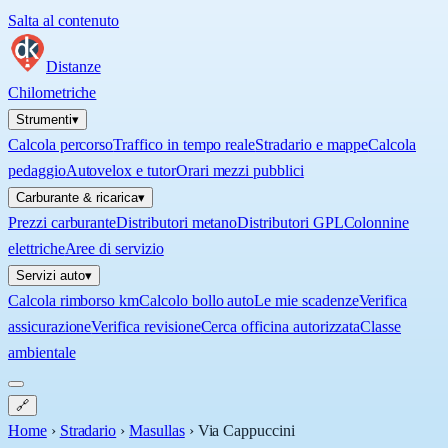
Salta al contenuto
Distanze
Chilometriche
Strumenti
▾
Calcola percorso
Traffico in tempo reale
Stradario e mappe
Calcola
pedaggio
Autovelox e tutor
Orari mezzi pubblici
Carburante & ricarica
▾
Prezzi carburante
Distributori metano
Distributori GPL
Colonnine
elettriche
Aree di servizio
Servizi auto
▾
Calcola rimborso km
Calcolo bollo auto
Le mie scadenze
Verifica
assicurazione
Verifica revisione
Cerca officina autorizzata
Classe
ambientale
🔗
Home
›
Stradario
›
Masullas
›
Via Cappuccini