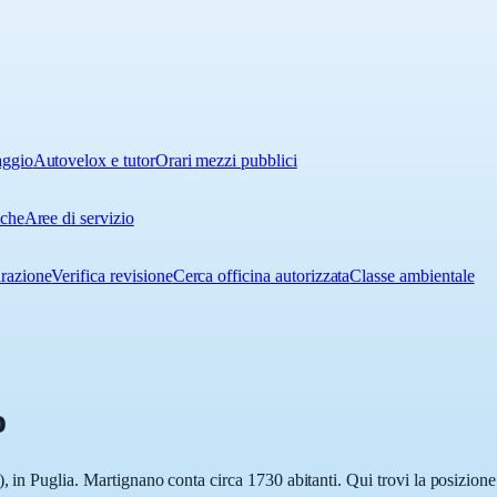
aggio
Autovelox e tutor
Orari mezzi pubblici
iche
Aree di servizio
urazione
Verifica revisione
Cerca officina autorizzata
Classe ambientale
o
, in Puglia. Martignano conta circa 1730 abitanti. Qui trovi la posizione