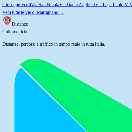
Giuseppe Verdi
Via San Nicola
Via Dante Alighieri
Via Papa Paolo VI
V
Vedi tutte le vie di
Martignano
→
Distanze
Chilometriche
Distanze, percorsi e traffico in tempo reale in tutta Italia.