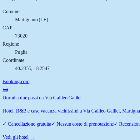
Comune
Martignano
(
LE
)
CAP
73020
Regione
Puglia
Coordinate
40.2355
,
18.2547
Booking.com
🛏️
Dormi a due passi da Via Galileo Galilei
Hotel, B&B e case vacanza vicinissimi a Via Galileo Galilei, Martignan
✓
Cancellazione gratuita
✓
Nessun costo di prenotazione
✓
Recensioni
Vedi gli hotel →