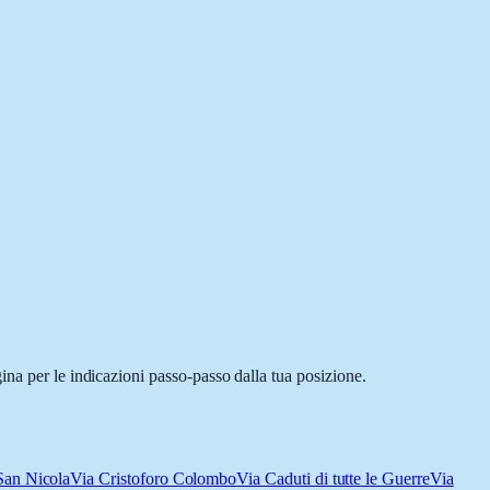
ina per le indicazioni passo-passo dalla tua posizione.
San Nicola
Via Cristoforo Colombo
Via Caduti di tutte le Guerre
Via