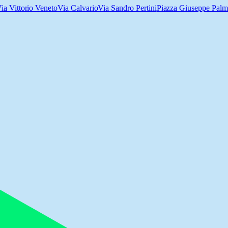
ia Vittorio Veneto
Via Calvario
Via Sandro Pertini
Piazza Giuseppe Palmi