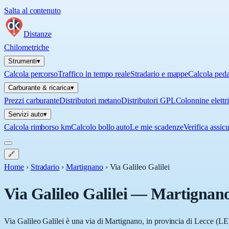
Salta al contenuto
Distanze
Chilometriche
Strumenti
▾
Calcola percorso
Traffico in tempo reale
Stradario e mappe
Calcola ped
Carburante & ricarica
▾
Prezzi carburante
Distributori metano
Distributori GPL
Colonnine elettr
Servizi auto
▾
Calcola rimborso km
Calcolo bollo auto
Le mie scadenze
Verifica assic
🔗
Home
›
Stradario
›
Martignano
›
Via Galileo Galilei
Via Galileo Galilei
—
Martignan
Via Galileo Galilei è una via di Martignano, in provincia di Lecce (LE)