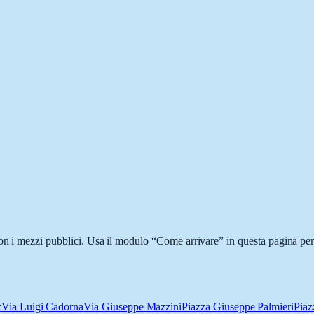
on i mezzi pubblici. Usa il modulo “Come arrivare” in questa pagina per 
z
Via Luigi Cadorna
Via Giuseppe Mazzini
Piazza Giuseppe Palmieri
Piaz