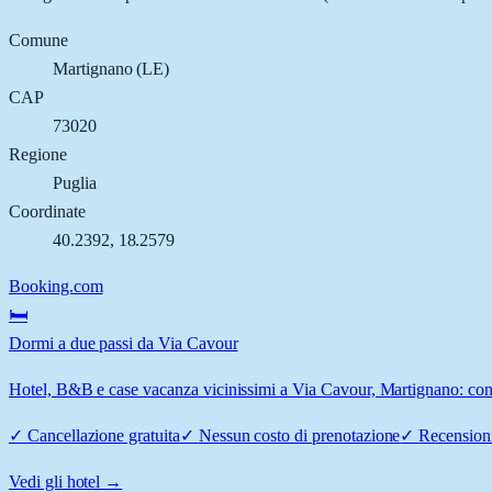
Comune
Martignano
(
LE
)
CAP
73020
Regione
Puglia
Coordinate
40.2392
,
18.2579
Booking.com
🛏️
Dormi a due passi da Via Cavour
Hotel, B&B e case vacanza vicinissimi a Via Cavour, Martignano: confr
✓
Cancellazione gratuita
✓
Nessun costo di prenotazione
✓
Recensioni
Vedi gli hotel →