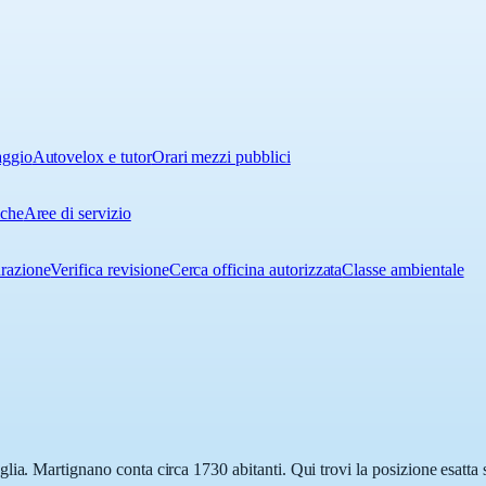
aggio
Autovelox e tutor
Orari mezzi pubblici
iche
Aree di servizio
urazione
Verifica revisione
Cerca officina autorizzata
Classe ambientale
lia. Martignano conta circa 1730 abitanti. Qui trovi la posizione esatta 