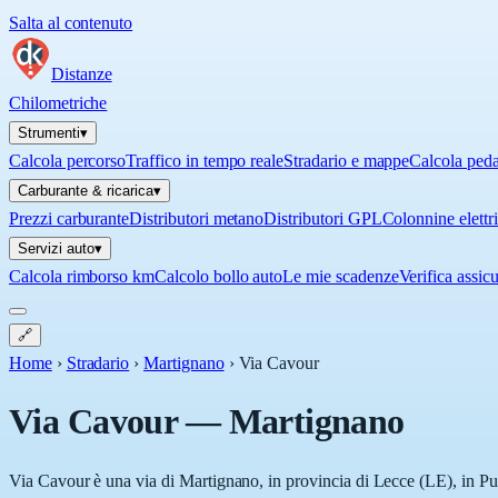
Salta al contenuto
Distanze
Chilometriche
Strumenti
▾
Calcola percorso
Traffico in tempo reale
Stradario e mappe
Calcola ped
Carburante & ricarica
▾
Prezzi carburante
Distributori metano
Distributori GPL
Colonnine elettr
Servizi auto
▾
Calcola rimborso km
Calcolo bollo auto
Le mie scadenze
Verifica assic
🔗
Home
›
Stradario
›
Martignano
›
Via Cavour
Via Cavour
—
Martignano
Via Cavour è una via di Martignano, in provincia di Lecce (LE), in Pug