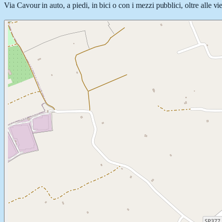
Via Cavour in auto, a piedi, in bici o con i mezzi pubblici, oltre alle v