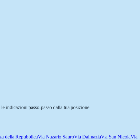
le indicazioni passo-passo dalla tua posizione.
za della Repubblica
Via Nazario Sauro
Via Dalmazia
Via San Nicola
Via