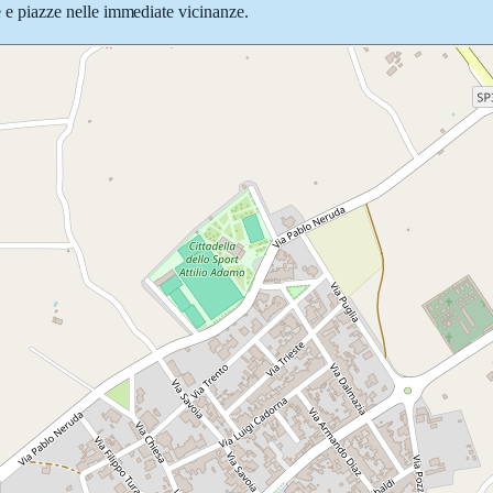
ie e piazze nelle immediate vicinanze.