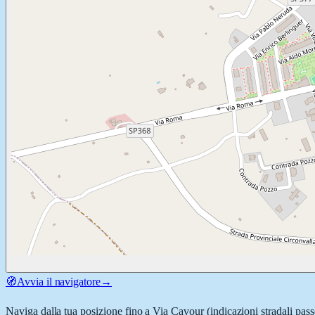
🧭
Avvia il navigatore
→
Naviga dalla tua posizione fino a
Via Cavour
(indicazioni stradali pas