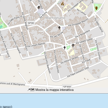
📍
🗺️ Mostra la mappa interattiva
so passo)