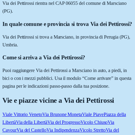
Via dei Pettirossi rientra nel CAP 06055 del comune di Marsciano
(PG).
In quale comune e provincia si trova Via dei Pettirossi?
Via dei Pettirossi si trova a Marsciano, in provincia di Perugia (PG),
Umbria.
Come si arriva a Via dei Pettirossi?
Puoi raggiungere Via dei Pettirossi a Marsciano in auto, a piedi, in
bici o con i mezzi pubblici. Usa il modulo “Come arrivare” in questa
pagina per le indicazioni passo-passo dalla tua posizione.
Vie e piazze vicine a
Via dei Pettirossi
Viale Vittorio Veneto
Via Brunone Moneta
Viale Piave
Piazza della
Libertà
Via della Libertà
Via del Progresso
Vicolo Chiuso
Via
Cavour
Via del Castello
Via Indipendenza
Vicolo Stretto
Via del