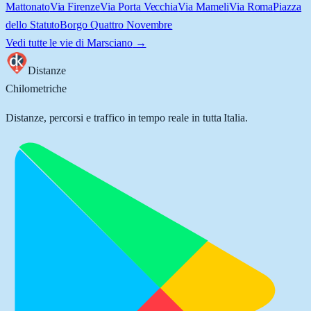
Mattonato
Via Firenze
Via Porta Vecchia
Via Mameli
Via Roma
Piazza
dello Statuto
Borgo Quattro Novembre
Vedi tutte le vie di
Marsciano
→
Distanze
Chilometriche
Distanze, percorsi e traffico in tempo reale in tutta Italia.