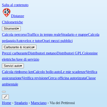
Salta al contenuto
Distanze
Chilometriche
Strumenti
▾
Calcola percorso
Traffico in tempo reale
Stradario e mappe
Calcola
pedaggio
Autovelox e tutor
Orari mezzi pubblici
Carburante & ricarica
▾
Prezzi carburante
Distributori metano
Distributori GPL
Colonnine
elettriche
Aree di servizio
Servizi auto
▾
Calcola rimborso km
Calcolo bollo auto
Le mie scadenze
Verifica
assicurazione
Verifica revisione
Cerca officina autorizzata
Classe
ambientale
🔗
Home
›
Stradario
›
Marsciano
›
Via dei Pettirossi