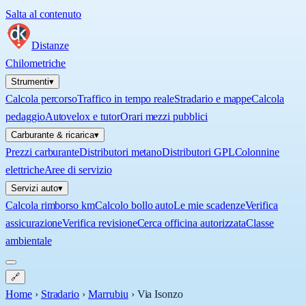
Salta al contenuto
Distanze
Chilometriche
Strumenti
▾
Calcola percorso
Traffico in tempo reale
Stradario e mappe
Calcola
pedaggio
Autovelox e tutor
Orari mezzi pubblici
Carburante & ricarica
▾
Prezzi carburante
Distributori metano
Distributori GPL
Colonnine
elettriche
Aree di servizio
Servizi auto
▾
Calcola rimborso km
Calcolo bollo auto
Le mie scadenze
Verifica
assicurazione
Verifica revisione
Cerca officina autorizzata
Classe
ambientale
🔗
Home
›
Stradario
›
Marrubiu
›
Via Isonzo