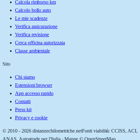
Calcola rimborso km
Calcolo bollo auto
Le mie scadenze
Verifica assicurazione
Verifica revisione
Cerca officina autorizzata
Classe ambientale
Sito
Chi siamo
Estensioni browser
App accesso rapido
Contatti
Press kit
Privacy e cookie
© 2010 -
2026
distanzechilometriche.net
Fonti viabilità: CCISS, ACI,
ANAS, Autostrade per l'Italia · Mappe © OpenStreetMap