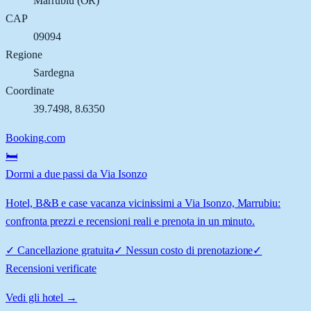
Marrubiu
(
OR
)
CAP
09094
Regione
Sardegna
Coordinate
39.7498
,
8.6350
Booking.com
🛏️
Dormi a due passi da Via Isonzo
Hotel, B&B e case vacanza vicinissimi a Via Isonzo, Marrubiu:
confronta prezzi e recensioni reali e prenota in un minuto.
✓
Cancellazione gratuita
✓
Nessun costo di prenotazione
✓
Recensioni verificate
Vedi gli hotel →