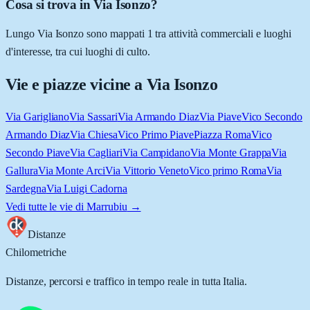
Cosa si trova in Via Isonzo?
Lungo Via Isonzo sono mappati 1 tra attività commerciali e luoghi
d'interesse, tra cui luoghi di culto.
Vie e piazze vicine a
Via Isonzo
Via Garigliano
Via Sassari
Via Armando Diaz
Via Piave
Vico Secondo
Armando Diaz
Via Chiesa
Vico Primo Piave
Piazza Roma
Vico
Secondo Piave
Via Cagliari
Via Campidano
Via Monte Grappa
Via
Gallura
Via Monte Arci
Via Vittorio Veneto
Vico primo Roma
Via
Sardegna
Via Luigi Cadorna
Vedi tutte le vie di
Marrubiu
→
Distanze
Chilometriche
Distanze, percorsi e traffico in tempo reale in tutta Italia.