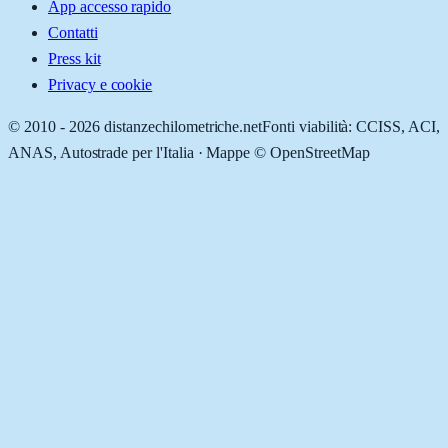
App accesso rapido
Contatti
Press kit
Privacy e cookie
© 2010 -
2026
distanzechilometriche.net
Fonti viabilità: CCISS, ACI,
ANAS, Autostrade per l'Italia · Mappe © OpenStreetMap