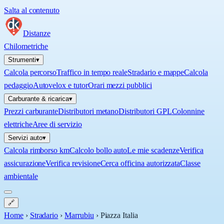
Salta al contenuto
Distanze
Chilometriche
Strumenti
▾
Calcola percorso
Traffico in tempo reale
Stradario e mappe
Calcola
pedaggio
Autovelox e tutor
Orari mezzi pubblici
Carburante & ricarica
▾
Prezzi carburante
Distributori metano
Distributori GPL
Colonnine
elettriche
Aree di servizio
Servizi auto
▾
Calcola rimborso km
Calcolo bollo auto
Le mie scadenze
Verifica
assicurazione
Verifica revisione
Cerca officina autorizzata
Classe
ambientale
🔗
Home
›
Stradario
›
Marrubiu
›
Piazza Italia