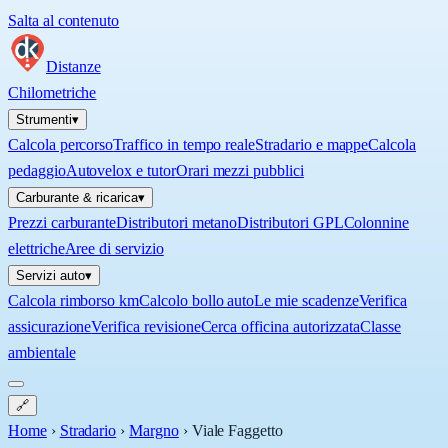
Salta al contenuto
Distanze
Chilometriche
Strumenti
▾
Calcola percorso
Traffico in tempo reale
Stradario e mappe
Calcola
pedaggio
Autovelox e tutor
Orari mezzi pubblici
Carburante & ricarica
▾
Prezzi carburante
Distributori metano
Distributori GPL
Colonnine
elettriche
Aree di servizio
Servizi auto
▾
Calcola rimborso km
Calcolo bollo auto
Le mie scadenze
Verifica
assicurazione
Verifica revisione
Cerca officina autorizzata
Classe
ambientale
🔗
Home
›
Stradario
›
Margno
›
Viale Faggetto