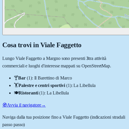
Cosa trovi in
Viale Faggetto
Lungo
Viale Faggetto
a
Margno
sono presenti
3
tra attività
commerciali e luoghi d'interesse mappati su OpenStreetMap.
🍸
Bar
(
1
)
:
Il Barettino di Marco
🏋️
Palestre e centri sportivi
(
1
)
:
La Libellula
🍽️
Ristoranti
(
1
)
:
La Libellula
🧭
Avvia il navigatore
→
Naviga dalla tua posizione fino a
Viale Faggetto
(indicazioni stradali
passo passo)