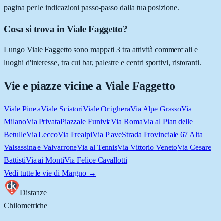
pagina per le indicazioni passo-passo dalla tua posizione.
Cosa si trova in Viale Faggetto?
Lungo Viale Faggetto sono mappati 3 tra attività commerciali e
luoghi d'interesse, tra cui bar, palestre e centri sportivi, ristoranti.
Vie e piazze vicine a
Viale Faggetto
Viale Pineta
Viale Sciatori
Viale Ortighera
Via Alpe Grasso
Via
Milano
Via Privata
Piazzale Funivia
Via Roma
Via al Pian delle
Betulle
Via Lecco
Via Prealpi
Via Piave
Strada Provinciale 67 Alta
Valsassina e Valvarrone
Via al Tennis
Via Vittorio Veneto
Via Cesare
Battisti
Via ai Monti
Via Felice Cavallotti
Vedi tutte le vie di
Margno
→
Distanze
Chilometriche