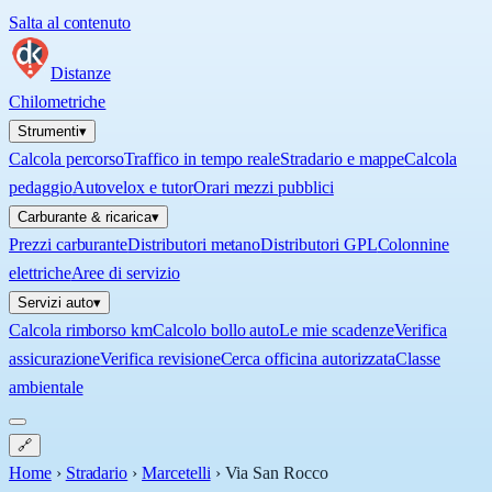
Salta al contenuto
Distanze
Chilometriche
Strumenti
▾
Calcola percorso
Traffico in tempo reale
Stradario e mappe
Calcola
pedaggio
Autovelox e tutor
Orari mezzi pubblici
Carburante & ricarica
▾
Prezzi carburante
Distributori metano
Distributori GPL
Colonnine
elettriche
Aree di servizio
Servizi auto
▾
Calcola rimborso km
Calcolo bollo auto
Le mie scadenze
Verifica
assicurazione
Verifica revisione
Cerca officina autorizzata
Classe
ambientale
🔗
Home
›
Stradario
›
Marcetelli
›
Via San Rocco