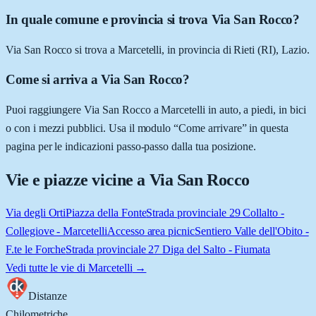
In quale comune e provincia si trova Via San Rocco?
Via San Rocco si trova a Marcetelli, in provincia di Rieti (RI), Lazio.
Come si arriva a Via San Rocco?
Puoi raggiungere Via San Rocco a Marcetelli in auto, a piedi, in bici
o con i mezzi pubblici. Usa il modulo “Come arrivare” in questa
pagina per le indicazioni passo-passo dalla tua posizione.
Vie e piazze vicine a
Via San Rocco
Via degli Orti
Piazza della Fonte
Strada provinciale 29 Collalto -
Collegiove - Marcetelli
Accesso area picnic
Sentiero Valle dell'Obito -
F.te le Forche
Strada provinciale 27 Diga del Salto - Fiumata
Vedi tutte le vie di
Marcetelli
→
Distanze
Chilometriche