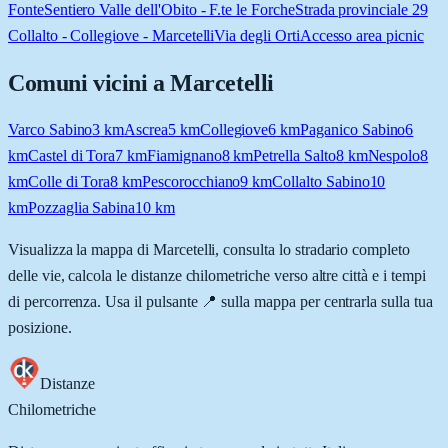
Fonte
Sentiero Valle dell'Obito - F.te le Forche
Strada provinciale 29
Collalto - Collegiove - Marcetelli
Via degli Orti
Accesso area picnic
Comuni vicini a
Marcetelli
Varco Sabino
3
km
Ascrea
5
km
Collegiove
6
km
Paganico Sabino
6
km
Castel di Tora
7
km
Fiamignano
8
km
Petrella Salto
8
km
Nespolo
8
km
Colle di Tora
8
km
Pescorocchiano
9
km
Collalto Sabino
10
km
Pozzaglia Sabina
10
km
Visualizza la mappa di
Marcetelli
, consulta lo stradario completo
delle vie, calcola le distanze chilometriche verso altre città e i tempi
di percorrenza. Usa il pulsante 📍 sulla mappa per centrarla sulla tua
posizione.
Distanze
Chilometriche