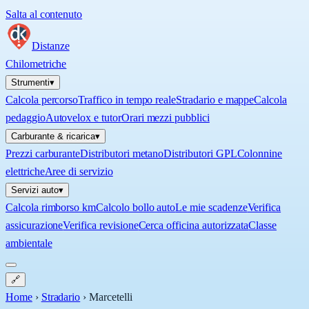
Salta al contenuto
Distanze
Chilometriche
Strumenti
▾
Calcola percorso
Traffico in tempo reale
Stradario e mappe
Calcola
pedaggio
Autovelox e tutor
Orari mezzi pubblici
Carburante & ricarica
▾
Prezzi carburante
Distributori metano
Distributori GPL
Colonnine
elettriche
Aree di servizio
Servizi auto
▾
Calcola rimborso km
Calcolo bollo auto
Le mie scadenze
Verifica
assicurazione
Verifica revisione
Cerca officina autorizzata
Classe
ambientale
🔗
Home
›
Stradario
›
Marcetelli