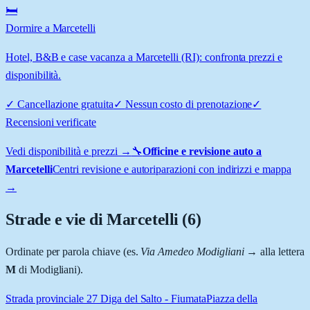
🛏️
Dormire a Marcetelli
Hotel, B&B e case vacanza a Marcetelli (RI): confronta prezzi e
disponibilità.
✓
Cancellazione gratuita
✓
Nessun costo di prenotazione
✓
Recensioni verificate
Vedi disponibilità e prezzi →
🔧
Officine e revisione auto a
Marcetelli
Centri revisione e autoriparazioni con indirizzi e mappa
→
Strade e vie di
Marcetelli
(
6
)
Ordinate per parola chiave (es.
Via Amedeo Modigliani
→ alla lettera
M
di Modigliani).
Strada provinciale 27 Diga del Salto - Fiumata
Piazza della