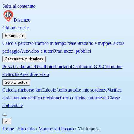
Salta al contenuto
Distanze
Chilometriche
Strumenti
▾
Calcola percorso
Traffico in tempo reale
Stradario e mappe
Calcola
pedaggio
Autovelox e tutor
Orari mezzi pubblici
Carburante & ricarica
▾
Prezzi carburante
Distributori metano
Distributori GPL
Colonnine
elettriche
Aree di servizio
Servizi auto
▾
Calcola rimborso km
Calcolo bollo auto
Le mie scadenze
Verifica
assicurazione
Verifica revisione
Cerca officina autorizzata
Classe
ambientale
🔗
Home
›
Stradario
›
Marano sul Panaro
›
Via Impresa