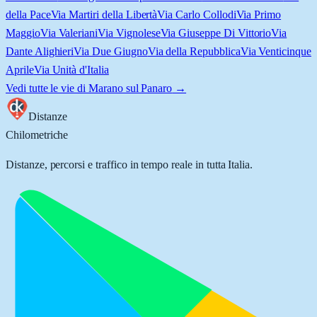
della Pace
Via Martiri della Libertà
Via Carlo Collodi
Via Primo
Maggio
Via Valeriani
Via Vignolese
Via Giuseppe Di Vittorio
Via
Dante Alighieri
Via Due Giugno
Via della Repubblica
Via Venticinque
Aprile
Via Unità d'Italia
Vedi tutte le vie di
Marano sul Panaro
→
Distanze
Chilometriche
Distanze, percorsi e traffico in tempo reale in tutta Italia.