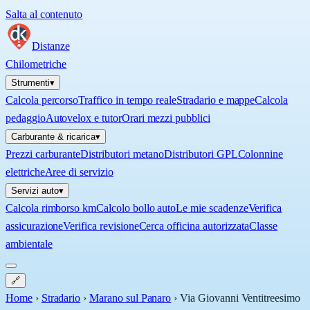
Salta al contenuto
Distanze
Chilometriche
Strumenti
▾
Calcola percorso
Traffico in tempo reale
Stradario e mappe
Calcola
pedaggio
Autovelox e tutor
Orari mezzi pubblici
Carburante & ricarica
▾
Prezzi carburante
Distributori metano
Distributori GPL
Colonnine
elettriche
Aree di servizio
Servizi auto
▾
Calcola rimborso km
Calcolo bollo auto
Le mie scadenze
Verifica
assicurazione
Verifica revisione
Cerca officina autorizzata
Classe
ambientale
🔗
Home
›
Stradario
›
Marano sul Panaro
›
Via Giovanni Ventitreesimo