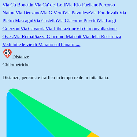
Via Cà Bonettini
Via Ca' de' Lolli
Via Rio Faellano
Percorso
Natura
Via Denzano
Via G.Verdi
Via Pavullese
Via Fondovalle
Via
Pietro Mascagni
Via Castello
Via Giacomo Puccini
Via Luigi
Guerzoni
Via Cavarola
Via Liberazione
Via Circonvallazione
Ovest
Via Roma
Piazza Giacomo Matteotti
Via della Resistenza
Vedi tutte le vie di
Marano sul Panaro
→
Distanze
Chilometriche
Distanze, percorsi e traffico in tempo reale in tutta Italia.