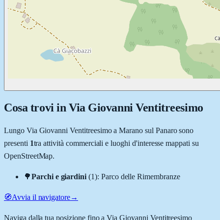
Cosa trovi in
Via Giovanni Ventitreesimo
Lungo
Via Giovanni Ventitreesimo
a
Marano sul Panaro
sono
presenti
1
tra attività commerciali e luoghi d'interesse mappati su
OpenStreetMap.
🌳
Parchi e giardini
(
1
)
:
Parco delle Rimembranze
🧭
Avvia il navigatore
→
Naviga dalla tua posizione fino a
Via Giovanni Ventitreesimo