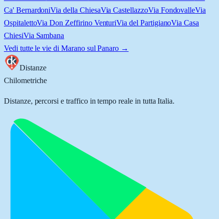
Ca' Bernardoni
Via della Chiesa
Via Castellazzo
Via Fondovalle
Via
Ospitaletto
Via Don Zeffirino Venturi
Via del Partigiano
Via Casa
Chiesi
Via Sambana
Vedi tutte le vie di
Marano sul Panaro
→
Distanze
Chilometriche
Distanze, percorsi e traffico in tempo reale in tutta Italia.