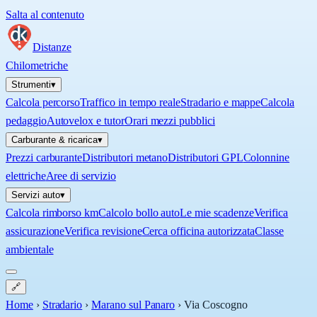
Salta al contenuto
Distanze
Chilometriche
Strumenti
▾
Calcola percorso
Traffico in tempo reale
Stradario e mappe
Calcola
pedaggio
Autovelox e tutor
Orari mezzi pubblici
Carburante & ricarica
▾
Prezzi carburante
Distributori metano
Distributori GPL
Colonnine
elettriche
Aree di servizio
Servizi auto
▾
Calcola rimborso km
Calcolo bollo auto
Le mie scadenze
Verifica
assicurazione
Verifica revisione
Cerca officina autorizzata
Classe
ambientale
🔗
Home
›
Stradario
›
Marano sul Panaro
›
Via Coscogno