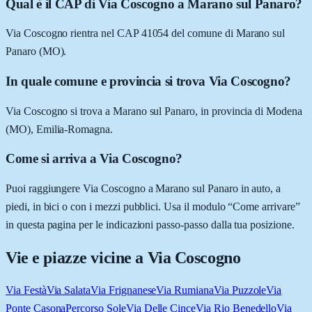
Qual è il CAP di Via Coscogno a Marano sul Panaro?
Via Coscogno rientra nel CAP 41054 del comune di Marano sul
Panaro (MO).
In quale comune e provincia si trova Via Coscogno?
Via Coscogno si trova a Marano sul Panaro, in provincia di Modena
(MO), Emilia-Romagna.
Come si arriva a Via Coscogno?
Puoi raggiungere Via Coscogno a Marano sul Panaro in auto, a
piedi, in bici o con i mezzi pubblici. Usa il modulo “Come arrivare”
in questa pagina per le indicazioni passo-passo dalla tua posizione.
Vie e piazze vicine a
Via Coscogno
Via Festà
Via Salata
Via Frignanese
Via Rumiana
Via Puzzole
Via
Ponte Casona
Percorso Sole
Via Delle Cince
Via Rio Benedello
Via