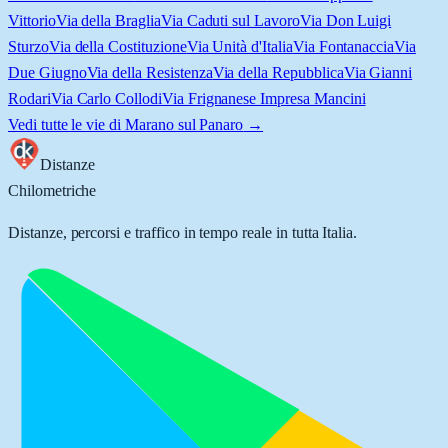
Vittorio
Via della Braglia
Via Caduti sul Lavoro
Via Don Luigi
Sturzo
Via della Costituzione
Via Unità d'Italia
Via Fontanaccia
Via
Due Giugno
Via della Resistenza
Via della Repubblica
Via Gianni
Rodari
Via Carlo Collodi
Via Frignanese Impresa Mancini
Vedi tutte le vie di
Marano sul Panaro
→
Distanze
Chilometriche
Distanze, percorsi e traffico in tempo reale in tutta Italia.