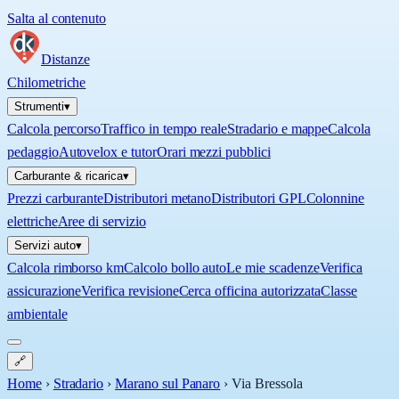
Salta al contenuto
Distanze
Chilometriche
Strumenti
▾
Calcola percorso
Traffico in tempo reale
Stradario e mappe
Calcola
pedaggio
Autovelox e tutor
Orari mezzi pubblici
Carburante & ricarica
▾
Prezzi carburante
Distributori metano
Distributori GPL
Colonnine
elettriche
Aree di servizio
Servizi auto
▾
Calcola rimborso km
Calcolo bollo auto
Le mie scadenze
Verifica
assicurazione
Verifica revisione
Cerca officina autorizzata
Classe
ambientale
🔗
Home
›
Stradario
›
Marano sul Panaro
›
Via Bressola