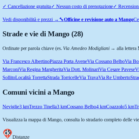
✓
Cancellazione gratuita
✓
Nessun costo di prenotazione
✓
Recensioni
Vedi disponibilità e prezzi →
🔧
Officine e revisione auto a
Mango
Ce
Strade e vie di
Mango
(
28
)
Ordinate per parola chiave (es.
Via Amedeo Modigliani
→ alla lettera
Via Francesco Albertino
Piazza Porta Avene
Via Cossano Belbo
Via Bo
Marconi
Via Regina Margherita
Via Dott. Molinari
Via Cesare Pavese
Vi
Sollito
Località Torretta
Strada Torricelle
Via Trava
Via Re Umberto
Stra
Comuni vicini a
Mango
Neviglie
3
km
Trezzo Tinella
3
km
Cossano Belbo
4
km
Coazzolo
5
km
Tr
Visualizza la mappa di
Mango
, consulta lo stradario completo delle vie
Distanze