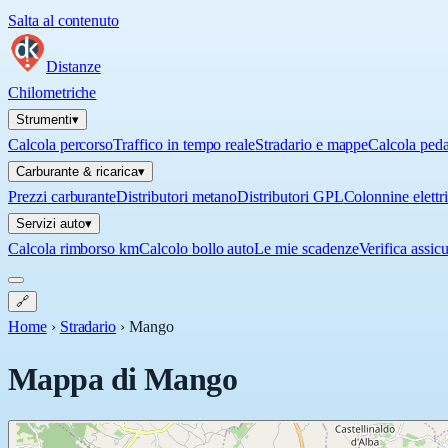
Salta al contenuto
Distanze
Chilometriche
Strumenti
▾
Calcola percorso
Traffico in tempo reale
Stradario e mappe
Calcola ped
Carburante & ricarica
▾
Prezzi carburante
Distributori metano
Distributori GPL
Colonnine elettr
Servizi auto
▾
Calcola rimborso km
Calcolo bollo auto
Le mie scadenze
Verifica assic
🔗
Home
›
Stradario
›
Mango
Mappa di
Mango