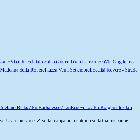
oglio
Via Ghiacciaia
Località Gramella
Via Lamarmora
Via Guglielmo
 Madonna della Rovere
Piazza Venti Settembre
Località Rovere - Strada
 Stefano Belbo
7
km
Barbaresco
7
km
Benevello
7
km
Borgomale
7
km
nza. Usa il pulsante 📍 sulla mappa per centrarla sulla tua posizione.