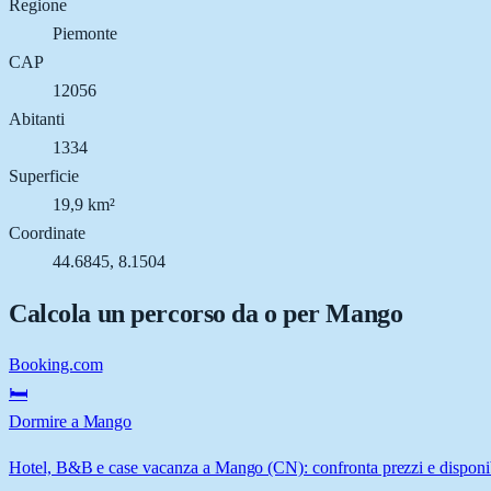
Regione
Piemonte
CAP
12056
Abitanti
1334
Superficie
19,9 km²
Coordinate
44.6845, 8.1504
Calcola un percorso da o per
Mango
Booking.com
🛏️
Dormire a Mango
Hotel, B&B e case vacanza a Mango (CN): confronta prezzi e disponib