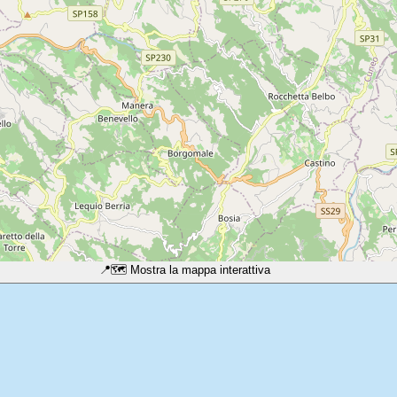
📍
🗺️ Mostra la mappa interattiva