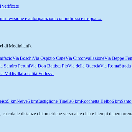
 verificate
ntri revisione e autoriparazioni con indirizzi e mappa →
M
di Modigliani).
nifacio
Via Boschi
Via Ospizio Cane
Via Circonvallazione
Via Beppe Fen
a Sandro Pertini
Via Don Battista Pio
Via della Quercia
Via Roma
Strada
da Valdivilla
Località Verlossa
eiso
5
km
Neive
5
km
Castiglione Tinella
6
km
Rocchetta Belbo
6
km
Santo
, calcola le distanze chilometriche verso altre città e i tempi di percorre