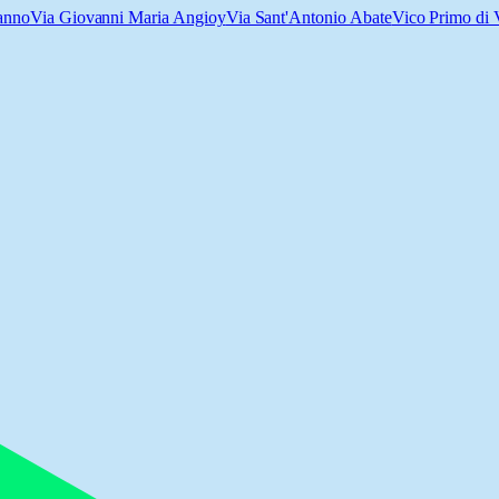
anno
Via Giovanni Maria Angioy
Via Sant'Antonio Abate
Vico Primo di V