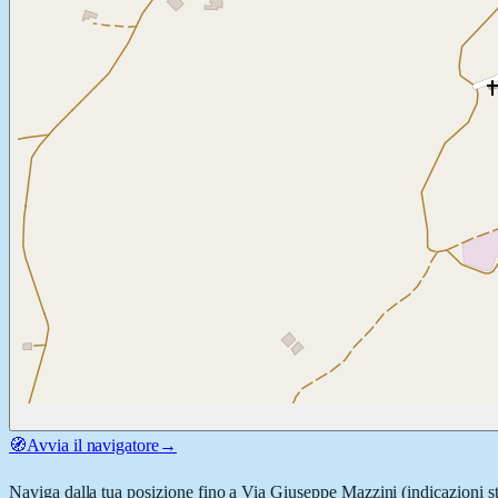
🧭
Avvia il navigatore
→
Naviga dalla tua posizione fino a
Via Giuseppe Mazzini
(indicazioni s