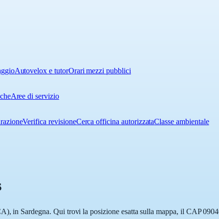
aggio
Autovelox e tutor
Orari mezzi pubblici
iche
Aree di servizio
urazione
Verifica revisione
Cerca officina autorizzata
Classe ambientale
s
A), in Sardegna. Qui trovi la posizione esatta sulla mappa, il CAP 0904