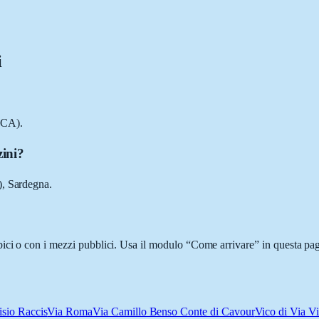
i
(CA).
zini?
), Sardegna.
ci o con i mezzi pubblici. Usa il modulo “Come arrivare” in questa pagi
isio Raccis
Via Roma
Via Camillo Benso Conte di Cavour
Vico di Via V