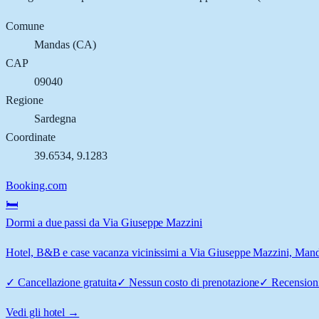
Comune
Mandas
(
CA
)
CAP
09040
Regione
Sardegna
Coordinate
39.6534
,
9.1283
Booking.com
🛏️
Dormi a due passi da Via Giuseppe Mazzini
Hotel, B&B e case vacanza vicinissimi a Via Giuseppe Mazzini, Mandas
✓
Cancellazione gratuita
✓
Nessun costo di prenotazione
✓
Recensioni
Vedi gli hotel →