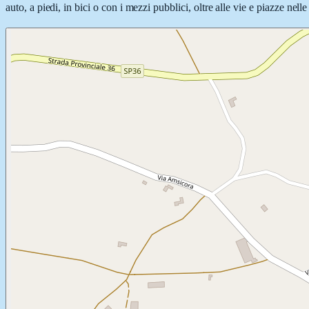
auto, a piedi, in bici o con i mezzi pubblici, oltre alle vie e piazze nel