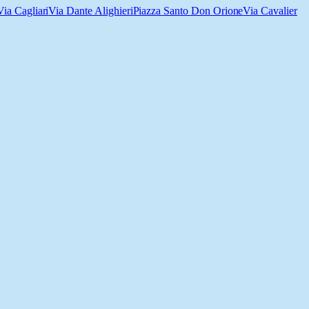
ia Cagliari
Via Dante Alighieri
Piazza Santo Don Orione
Via Cavalier