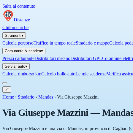
Salta al contenuto
Distanze
Chilometriche
Strumenti
▾
Calcola percorso
Traffico in tempo reale
Stradario e mappe
Calcola ped
Carburante & ricarica
▾
Prezzi carburante
Distributori metano
Distributori GPL
Colonnine elettr
Servizi auto
▾
Calcola rimborso km
Calcolo bollo auto
Le mie scadenze
Verifica assic
🔗
Home
›
Stradario
›
Mandas
›
Via Giuseppe Mazzini
Via Giuseppe Mazzini
—
Manda
Via Giuseppe Mazzini è una via di Mandas, in provincia di Cagliari (C