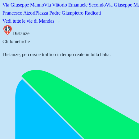
Via Giuseppe Manno
Via Vittorio Emanuele Secondo
Via Giuseppe M
Francesco Atzori
Piazza Padre Giampietro Radicati
Vedi tutte le vie di
Mandas
→
Distanze
Chilometriche
Distanze, percorsi e traffico in tempo reale in tutta Italia.