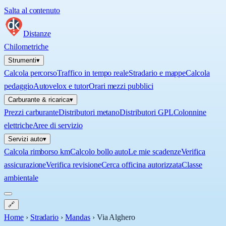
Salta al contenuto
Distanze
Chilometriche
Strumenti
▾
Calcola percorso
Traffico in tempo reale
Stradario e mappe
Calcola
pedaggio
Autovelox e tutor
Orari mezzi pubblici
Carburante & ricarica
▾
Prezzi carburante
Distributori metano
Distributori GPL
Colonnine
elettriche
Aree di servizio
Servizi auto
▾
Calcola rimborso km
Calcolo bollo auto
Le mie scadenze
Verifica
assicurazione
Verifica revisione
Cerca officina autorizzata
Classe
ambientale
🔗
Home
›
Stradario
›
Mandas
›
Via Alghero