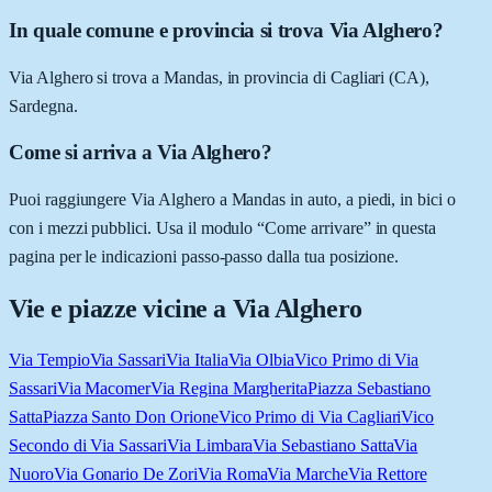
In quale comune e provincia si trova Via Alghero?
Via Alghero si trova a Mandas, in provincia di Cagliari (CA),
Sardegna.
Come si arriva a Via Alghero?
Puoi raggiungere Via Alghero a Mandas in auto, a piedi, in bici o
con i mezzi pubblici. Usa il modulo “Come arrivare” in questa
pagina per le indicazioni passo-passo dalla tua posizione.
Vie e piazze vicine a
Via Alghero
Via Tempio
Via Sassari
Via Italia
Via Olbia
Vico Primo di Via
Sassari
Via Macomer
Via Regina Margherita
Piazza Sebastiano
Satta
Piazza Santo Don Orione
Vico Primo di Via Cagliari
Vico
Secondo di Via Sassari
Via Limbara
Via Sebastiano Satta
Via
Nuoro
Via Gonario De Zori
Via Roma
Via Marche
Via Rettore