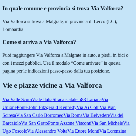
In quale comune e provincia si trova Via Valforca?
Via Valforca si trova a Malgrate, in provincia di Lecco (LC),
Lombardia.
Come si arriva a Via Valforca?
Puoi raggiungere Via Valforca a Malgrate in auto, a piedi, in bici o
con i mezzi pubblici. Usa il modulo “Come arrivare” in questa
pagina per le indicazioni passo-passo dalla tua posizione.
Vie e piazze vicine a
Via Valforca
Via Valle Scura
Viale Italia
Strada statale 583 Lariana
Via
Unione
Ponte John Fitzgerald Kennedy
Via Ai Colli
Via Pian
Sciresa
Via San Carlo Borromeo
Via Roma
Via Belvedere
Via del
Barcaiolo
Via San Grato
Ponte Azzone Visconti
Via San Michele
Via
Ugo Foscolo
Via Alessandro Volta
Via Ettore Monti
Via Lorenzina