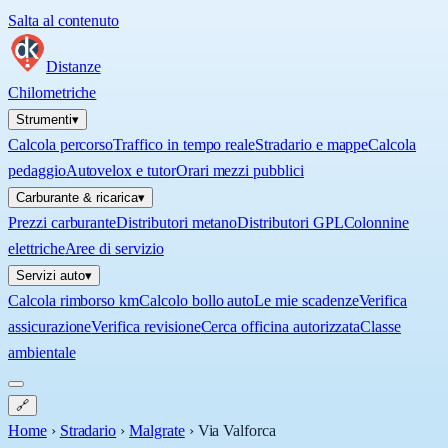
Salta al contenuto
Distanze
Chilometriche
Strumenti
▾
Calcola percorso
Traffico in tempo reale
Stradario e mappe
Calcola
pedaggio
Autovelox e tutor
Orari mezzi pubblici
Carburante & ricarica
▾
Prezzi carburante
Distributori metano
Distributori GPL
Colonnine
elettriche
Aree di servizio
Servizi auto
▾
Calcola rimborso km
Calcolo bollo auto
Le mie scadenze
Verifica
assicurazione
Verifica revisione
Cerca officina autorizzata
Classe
ambientale
🔗
Home
›
Stradario
›
Malgrate
›
Via Valforca