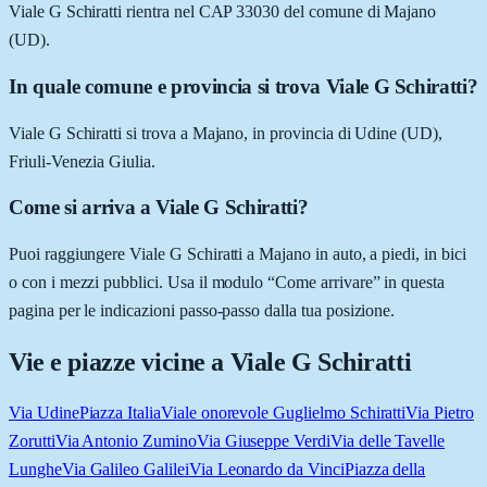
Viale G Schiratti rientra nel CAP 33030 del comune di Majano
(UD).
In quale comune e provincia si trova Viale G Schiratti?
Viale G Schiratti si trova a Majano, in provincia di Udine (UD),
Friuli-Venezia Giulia.
Come si arriva a Viale G Schiratti?
Puoi raggiungere Viale G Schiratti a Majano in auto, a piedi, in bici
o con i mezzi pubblici. Usa il modulo “Come arrivare” in questa
pagina per le indicazioni passo-passo dalla tua posizione.
Vie e piazze vicine a
Viale G Schiratti
Via Udine
Piazza Italia
Viale onorevole Guglielmo Schiratti
Via Pietro
Zorutti
Via Antonio Zumino
Via Giuseppe Verdi
Via delle Tavelle
Lunghe
Via Galileo Galilei
Via Leonardo da Vinci
Piazza della