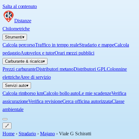
Salta al contenuto
Distanze
Chilometriche
Strumenti
▾
Calcola percorso
Traffico in tempo reale
Stradario e mappe
Calcola
pedaggio
Autovelox e tutor
Orari mezzi pubblici
Carburante & ricarica
▾
Prezzi carburante
Distributori metano
Distributori GPL
Colonnine
elettriche
Aree di servizio
Servizi auto
▾
Calcola rimborso km
Calcolo bollo auto
Le mie scadenze
Verifica
assicurazione
Verifica revisione
Cerca officina autorizzata
Classe
ambientale
🔗
Home
›
Stradario
›
Majano
›
Viale G Schiratti