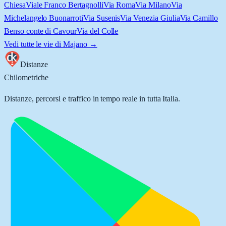
Chiesa
Viale Franco Bertagnolli
Via Roma
Via Milano
Via
Michelangelo Buonarroti
Via Susenis
Via Venezia Giulia
Via Camillo
Benso conte di Cavour
Via del Colle
Vedi tutte le vie di
Majano
→
Distanze
Chilometriche
Distanze, percorsi e traffico in tempo reale in tutta Italia.