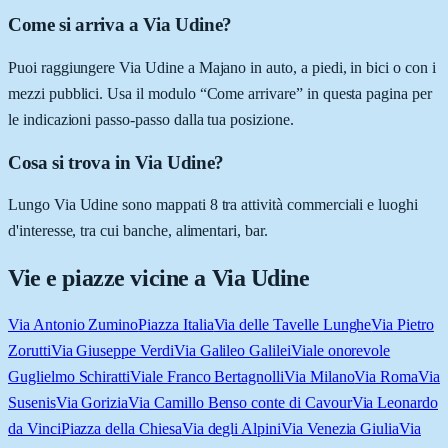
Come si arriva a Via Udine?
Puoi raggiungere Via Udine a Majano in auto, a piedi, in bici o con i
mezzi pubblici. Usa il modulo “Come arrivare” in questa pagina per
le indicazioni passo-passo dalla tua posizione.
Cosa si trova in Via Udine?
Lungo Via Udine sono mappati 8 tra attività commerciali e luoghi
d'interesse, tra cui banche, alimentari, bar.
Vie e piazze vicine a
Via Udine
Via Antonio Zumino
Piazza Italia
Via delle Tavelle Lunghe
Via Pietro
Zorutti
Via Giuseppe Verdi
Via Galileo Galilei
Viale onorevole
Guglielmo Schiratti
Viale Franco Bertagnolli
Via Milano
Via Roma
Via
Susenis
Via Gorizia
Via Camillo Benso conte di Cavour
Via Leonardo
da Vinci
Piazza della Chiesa
Via degli Alpini
Via Venezia Giulia
Via