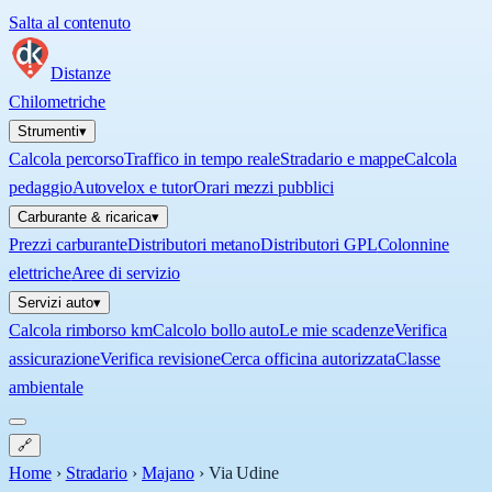
Salta al contenuto
Distanze
Chilometriche
Strumenti
▾
Calcola percorso
Traffico in tempo reale
Stradario e mappe
Calcola
pedaggio
Autovelox e tutor
Orari mezzi pubblici
Carburante & ricarica
▾
Prezzi carburante
Distributori metano
Distributori GPL
Colonnine
elettriche
Aree di servizio
Servizi auto
▾
Calcola rimborso km
Calcolo bollo auto
Le mie scadenze
Verifica
assicurazione
Verifica revisione
Cerca officina autorizzata
Classe
ambientale
🔗
Home
›
Stradario
›
Majano
›
Via Udine