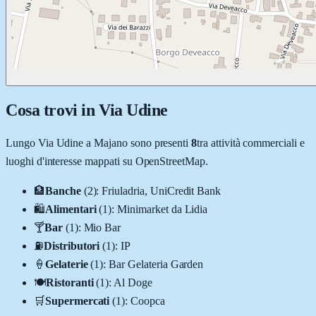
Cosa trovi in
Via Udine
Lungo
Via Udine
a
Majano
sono presenti
8
tra attività commerciali e
luoghi d'interesse mappati su OpenStreetMap.
🏦
Banche
(
2
)
:
Friuladria, UniCredit Bank
🛍️
Alimentari
(
1
)
:
Minimarket da Lidia
🍸
Bar
(
1
)
:
Mio Bar
⛽
Distributori
(
1
)
:
IP
🍦
Gelaterie
(
1
)
:
Bar Gelateria Garden
🍽️
Ristoranti
(
1
)
:
Al Doge
🛒
Supermercati
(
1
)
:
Coopca