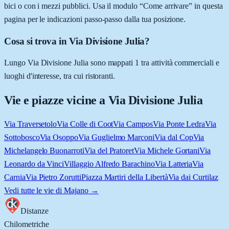
bici o con i mezzi pubblici. Usa il modulo “Come arrivare” in questa
pagina per le indicazioni passo-passo dalla tua posizione.
Cosa si trova in Via Divisione Julia?
Lungo Via Divisione Julia sono mappati 1 tra attività commerciali e
luoghi d'interesse, tra cui ristoranti.
Vie e piazze vicine a
Via Divisione Julia
Via Traversetolo
Via Colle di Coot
Via Campos
Via Ponte Ledra
Via
Sottobosco
Via Osoppo
Via Guglielmo Marconi
Via dal Cop
Via
Michelangelo Buonarroti
Via del Pratoret
Via Michele Gortani
Via
Leonardo da Vinci
Villaggio Alfredo Barachino
Via Latteria
Via
Carnia
Via Pietro Zorutti
Piazza Martiri della Libertà
Via dai Curtilaz
Vedi tutte le vie di
Majano
→
Distanze
Chilometriche