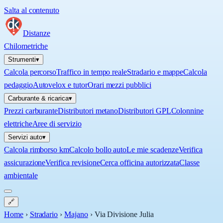
Salta al contenuto
Distanze
Chilometriche
Strumenti
▾
Calcola percorso
Traffico in tempo reale
Stradario e mappe
Calcola
pedaggio
Autovelox e tutor
Orari mezzi pubblici
Carburante & ricarica
▾
Prezzi carburante
Distributori metano
Distributori GPL
Colonnine
elettriche
Aree di servizio
Servizi auto
▾
Calcola rimborso km
Calcolo bollo auto
Le mie scadenze
Verifica
assicurazione
Verifica revisione
Cerca officina autorizzata
Classe
ambientale
🔗
Home
›
Stradario
›
Majano
›
Via Divisione Julia